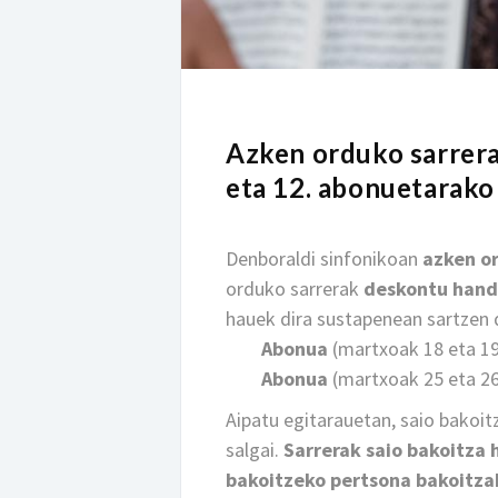
Azken orduko sarrera
eta 12. abonuetarako
Denboraldi sinfonikoan
azken or
orduko sarrerak
deskontu
hand
hauek dira sustapenean sartzen 
Abonua
(martxoak 18 eta 19
Abonua
(martxoak 25 eta 2
Aipatu egitarauetan, saio bakoi
salgai.
Sarrerak saio bakoitza 
bakoitzeko pertsona bakoitzak