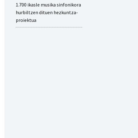
1.700 ikasle musika sinfonikora
hurbiltzen dituen hezkuntza-
proiektua