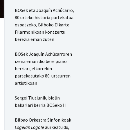
BOSek eta Joaquín Achúcarro,
80 urteko historia partekatua
ospatzeko, Bilboko Elkarte
Filarmonikoan kontzertu
berezia eman zuten
BOSek Joaquín Achúcarroren
izena eman dio bere piano
berriari, elkarrekin
partekatutako 80. urteurren
artistikoan
Sergei Tiutiunik, biolin
bakarlari berria BOSeko II
Bilbao Orkestra Sinfonikoak
Logelan Logale
aurkeztu du,