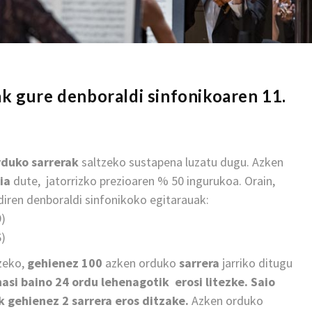
k gure denboraldi sinfonikoaren 11.
duko sarrerak
saltzeko sustapena luzatu dugu. Azken
ia
dute, jatorrizko prezioaren % 50 ingurukoa. Orain,
diren denboraldi sinfonikoko egitarauak:
)
6)
tzeko,
gehienez 100
azken orduko
sarrera
jarriko ditugu
hasi baino 24 ordu lehenagotik erosi litezke.
Saio
 gehienez 2 sarrera eros ditzake.
Azken orduko