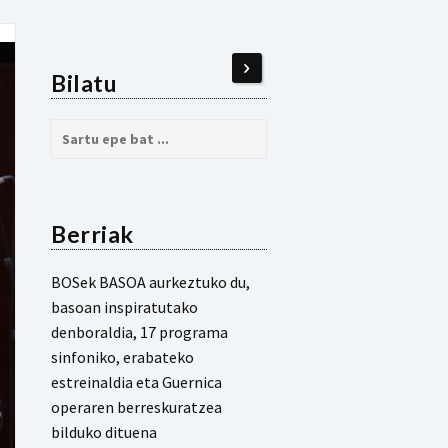
Bilatu
Bidali:
Berriak
BOSek BASOA aurkeztuko du,
basoan inspiratutako
denboraldia, 17 programa
sinfoniko, erabateko
estreinaldia eta Guernica
operaren berreskuratzea
bilduko dituena