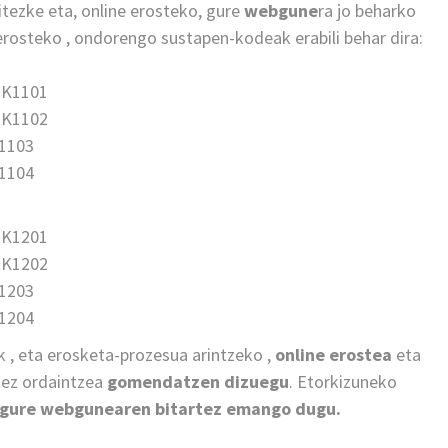
itezke eta, online erosteko, gure
webgune
ra jo beharko
osteko , ondorengo sustapen-kodeak erabili behar dira:
RK1101
RK1102
K1103
K1104
RK1201
RK1202
K1203
K1204
k , eta erosketa-prozesua arintzeko ,
online erostea
eta
tez ordaintzea
gomendatzen dizuegu
. Etorkizuneko
gure webgunearen bitartez emango dugu.