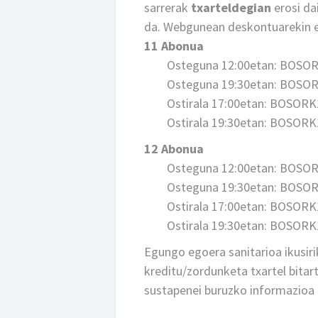
sarrerak
txarteldegian
erosi da
da. Webgunean deskontuarekin er
11 Abonua
Osteguna 12:00etan: BOSO
Osteguna 19:30etan: BOSO
Ostirala 17:00etan: BOSOR
Ostirala 19:30etan: BOSOR
12 Abonua
Osteguna 12:00etan: BOSO
Osteguna 19:30etan: BOSO
Ostirala 17:00etan: BOSOR
Ostirala 19:30etan: BOSOR
Egungo egoera sanitarioa ikusiri
kreditu/zordunketa txartel bitar
sustapenei buruzko informazioa