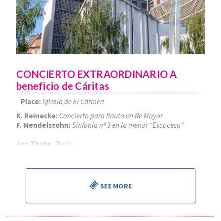
CONCIERTO EXTRAORDINARIO A
beneficio de Cáritas
Place:
Iglesia de El Carmen
K. Reinecke:
Concierto para flauta en Re Mayor
F. Mendelssohn:
Sinfonía nº 3 en la menor “Escocesa”
Jon Thate
, flauta
Alejandro Cantalapiedra
, director
SEE MORE