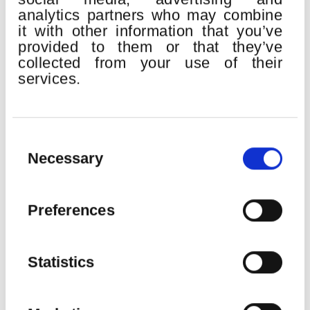
analytics partners who may combine
it with other information that you’ve
provided to them or that they’ve
collected from your use of their
services.
Consent
Selection
QUINCENA MUSICAL DONOSTIARRA
Necessary
Place:
Kursaal
H. Berlioz:
Gran Misa de Muertos “Réquiem” op.5
Preferences
Euskadiko Orkestra
Bilbao Orkestra Sinfonikoa
Orfeón Donostiarra
Statistics
Easo Abesbatza
John Matthew Myers
, tenor
Erik Nielsen
, director