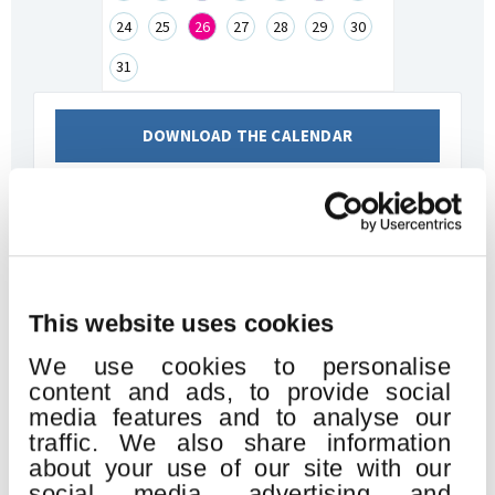
24
25
26
27
28
29
30
31
DOWNLOAD THE CALENDAR
Related events
This website uses cookies
We use cookies to personalise
content and ads, to provide social
media features and to analyse our
19
traffic. We also share information
AUG
2026
about your use of our site with our
social media, advertising and