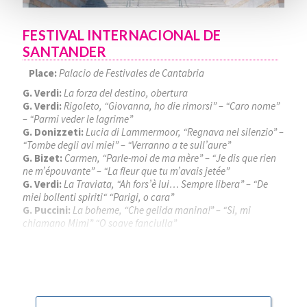
FESTIVAL INTERNACIONAL DE
SANTANDER
Place:
Palacio de Festivales de Cantabria
G. Verdi:
La forza del destino, obertura
G. Verdi:
Rigoleto, “Giovanna, ho die rimorsi” – “Caro nome”
– “Parmi veder le lagrime”
G. Donizzeti:
Lucia di Lammermoor, “Regnava nel silenzio” –
“Tombe degli avi miei” – “Verranno a te sull’aure”
G. Bizet:
Carmen, “Parle-moi de ma mère” – “Je dis que rien
ne m’épouvante” – “La fleur que tu m’avais jetée”
G. Verdi:
La Traviata, “Ah fors’è lui… Sempre libera” – “De
miei bollenti spiriti“ “Parigi, o cara”
G. Puccini:
La boheme, “Che gelida manina!” – “Si, mi
chiamano Mimi” “O soave fanciulla”
Piotr Beczala
, tenor
Kathryn Lewek
, soprano
José Miguel Pérez Sierra
, director