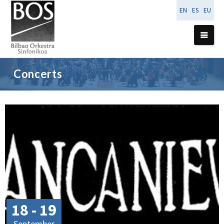
EN
ES
EU
Concerts
18 - 19
September