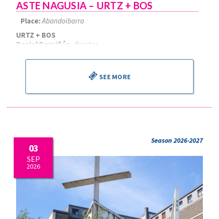
ASTE NAGUSIA – URTZ + BOS
Place:
Abandoibarra
URTZ + BOS
Daniel Perpiñán
, director
SEE MORE
Season 2026-2027
03
SEP
2026