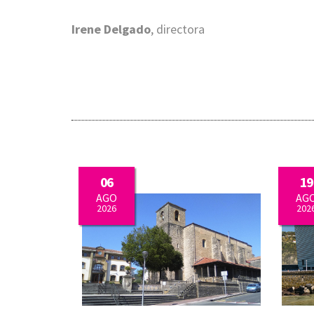
Irene Delgado
, directora
06
19
AGO
AG
2026
202