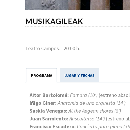
MUSIKAGILEAK
Teatro Campos. 20:00 h.
PROGRAMA
LUGAR Y FECHAS
Aitor Bartolomé:
Famara (10’)
(estreno absol
Iñigo Giner:
Anatomía de una orquesta (14’)
Saskia Venegas:
At the Aegean shores (8’)
Juan Sarmiento:
Auscultarse (14’)
(estreno a
Francisco Escudero:
Concierto para piano (36