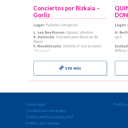
Conciertos por Bizkaia –
QUI
Gorliz
DON
Lugar:
Purísima Concepción
Lugar:
L. van Beethoven
:
Egmont, obertura
H. Berl
K. Reinecke
:
Concierto para flauta en Re
op.5
Mayor
F. Mendelssohn
:
Sinfonía nº 3 en la menor
Euskad
“Escocesa”
Bilbao
Orfeón
Jon Thate
, flauta
Easo A
Alejandro Cantalapiedra
, director
John M
VER MÁS
Erik Ni
Aviso legal
Política
Condiciones Generales
Política de Privacidad y RAT
Política de Cookies