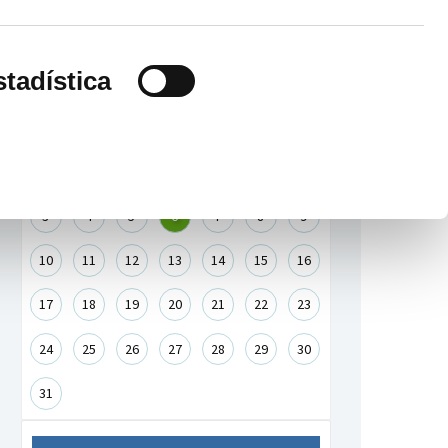
Agenda de eventos
stadística
-
〈
Agosto 2026
〉
+
Lu
Ma
Mi
Ju
Vi
Sa
Do
1
2
3
4
5
6
7
8
9
10
11
12
13
14
15
16
17
18
19
20
21
22
23
24
25
26
27
28
29
30
31