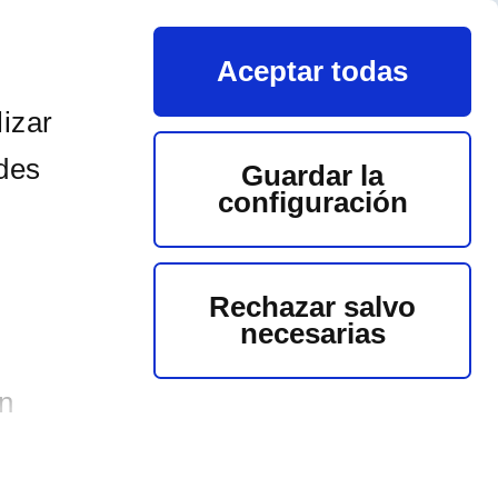
ES
EU
Aceptar todas
IDÁCTICA
PRENSA
FAQS
ZONA PERSONAL
izar
edes
Guardar la
configuración
Rechazar salvo
necesarias
n