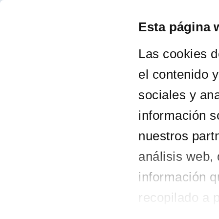
Esta página 
LA 
Las cookies d
el contenido 
sociales y an
información s
Conciertos
nuestros part
análisis web,
información q
recopilado a 
servicios.