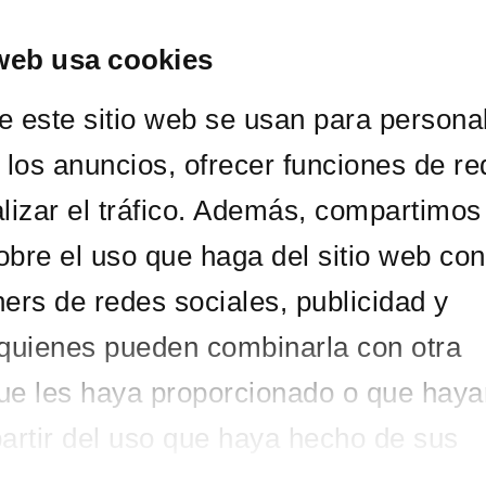
web usa cookies
ORQUESTA
CONCIERTOS
ABONOS Y ENTRADAS
ACTIVIDAD D
e este sitio web se usan para personal
y los anuncios, ofrecer funciones de r
alizar el tráfico. Además, compartimos
obre el uso que haga del sitio web con
ners de redes sociales, publicidad y
 quienes pueden combinarla con otra
ue les haya proporcionado o que haya
partir del uso que haya hecho de sus