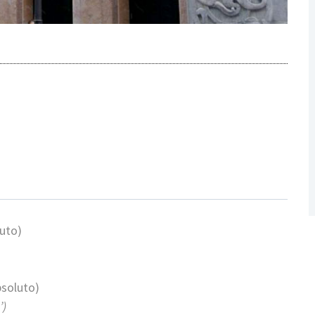
uto)
bsoluto)
’)