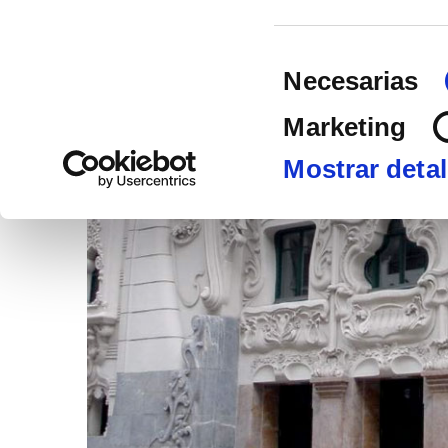
23
Selección
septiembre
Necesarias
de
2026
consentimient
Marketing
Mostrar detal