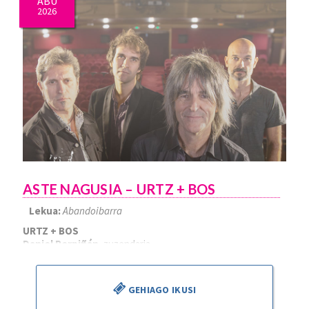
ABU
2026
ASTE NAGUSIA – URTZ + BOS
Lekua:
Abandoibarra
URTZ + BOS
Daniel Perpiñán
, zuzendaria
GEHIAGO IKUSI