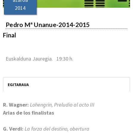
2014
Pedro Mª Unanue-2014-2015
Final
Euskalduna Jauregia. 19:30 h.
EGITARAUA
R. Wagner:
Lohengrin, Preludio al acto III
Arias de los finalistas
G. Verdi:
La forza del destino, obertura