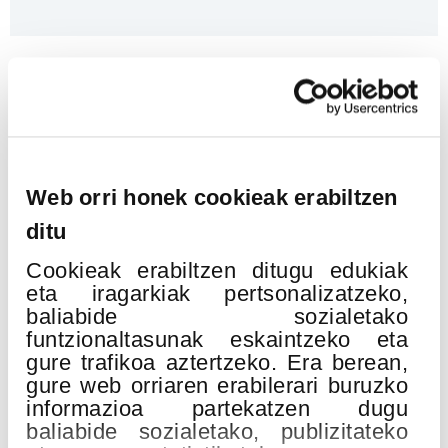
Erlazionatutako ekitaldiak
19
Web orri honek cookieak erabiltzen
ABU
ditu
2026
Cookieak erabiltzen ditugu edukiak
eta iragarkiak pertsonalizatzeko,
baliabide sozialetako
funtzionaltasunak eskaintzeko eta
gure trafikoa aztertzeko. Era berean,
gure web orriaren erabilerari buruzko
informazioa partekatzen dugu
baliabide sozialetako, publizitateko