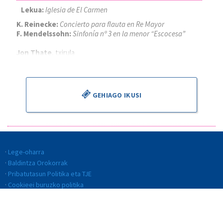
Lekua:
Iglesia de El Carmen
K. Reinecke:
Concierto para flauta en Re Mayor
F. Mendelssohn:
Sinfonía nº 3 en la menor “Escocesa”
Jon Thate
, txirula
Alejandro Cantalapiedra
, zuzendaria
GEHIAGO IKUSI
Lege-oharra
Baldintza Orokorrak
Pribatutasun Politika eta TJE
Cookieei buruzko politika
Kalitate Politika
Etika eta jokabide kodea
Gardentasuna