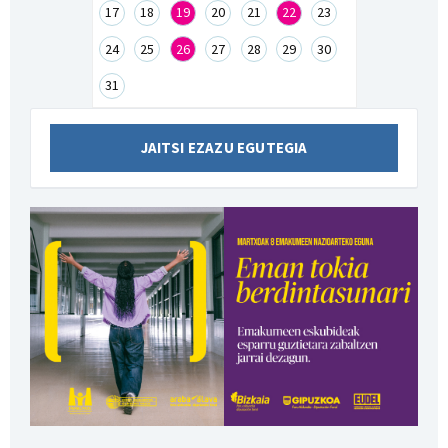
17
18
19
20
21
22
23
24
25
26
27
28
29
30
31
JAITSI EZAZU EGUTEGIA