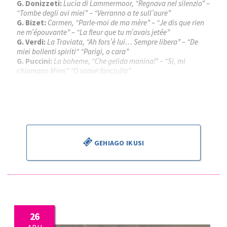
G. Donizzeti:
Lucia di Lammermoor, “Regnava nel silenzio” –
“Tombe degli avi miei” – “Verranno a te sull’aure”
G. Bizet:
Carmen, “Parle-moi de ma mère” – “Je dis que rien
ne m’épouvante” – “La fleur que tu m’avais jetée”
G. Verdi:
La Traviata, “Ah fors’è lui… Sempre libera” – “De
miei bollenti spiriti“ “Parigi, o cara”
G. Puccini:
La boheme, “Che gelida manina!” – “Si, mi
chiamano Mimi” “O soave fanciulla”
Piotr Beczala
, tenorra
Kathryn Lewek
, sopranoa
José Miguel Pérez Sierra
, zuzendaria
GEHIAGO IKUSI
26