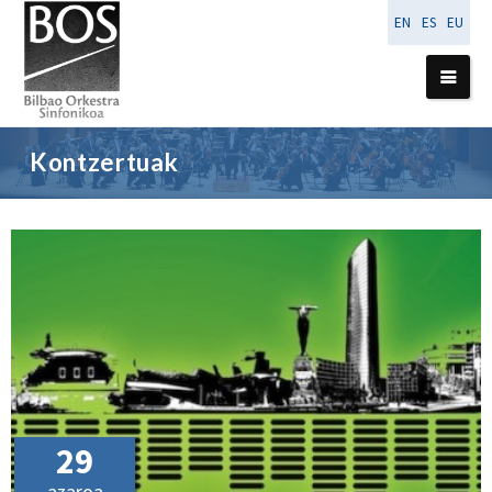
EN
ES
EU
Kontzertuak
29
azaroa