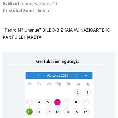
G. Bizet:
Carmen, Suite nº 1
Cristóbal Soler
, director
"Pedro Mª Unanue" BILBO-BIZKAIA XV. NAZIOARTEKO
KANTU LEHIAKETA
Gertakarien egutegia
-
〈
Abuztua 2026
〉
+
Al
As
Az
Og
Or
La
Ig
1
2
3
4
5
6
7
8
9
10
11
12
13
14
15
16