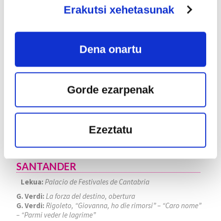
22
Erakutsi xehetasunak
ABU
2026
Dena onartu
Gorde ezarpenak
Ezeztatu
FESTIVAL INTERNACIONAL DE
SANTANDER
Lekua:
Palacio de Festivales de Cantabria
G. Verdi:
La forza del destino, obertura
G. Verdi:
Rigoleto, “Giovanna, ho die rimorsi” – “Caro nome”
– “Parmi veder le lagrime”