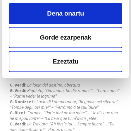
Dena onartu
Gorde ezarpenak
FESTIVAL INTERNACIONAL DE
Ezeztatu
SANTANDER
Lekua:
Palacio de Festivales de Cantabria
G. Verdi:
La forza del destino, obertura
G. Verdi:
Rigoleto, “Giovanna, ho die rimorsi” – “Caro nome”
– “Parmi veder le lagrime”
G. Donizzeti:
Lucia di Lammermoor, “Regnava nel silenzio” –
“Tombe degli avi miei” – “Verranno a te sull’aure”
G. Bizet:
Carmen, “Parle-moi de ma mère” – “Je dis que rien
ne m’épouvante” – “La fleur que tu m’avais jetée”
G. Verdi:
La Traviata, “Ah fors’è lui… Sempre libera” – “De
miei bollenti spiriti“ “Parigi, o cara”