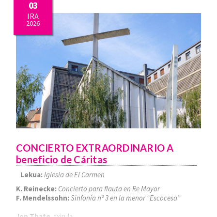
03
IRA
2026
CONCIERTO EXTRAORDINARIO A
beneficio de Cáritas
Lekua:
Iglesia de El Carmen
K. Reinecke:
Concierto para flauta en Re Mayor
F. Mendelssohn:
Sinfonía nº 3 en la menor “Escocesa”
Jon Thate
, txirula