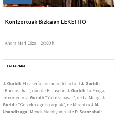
Kontzertuak Bizkaian LEKEITIO
Andra Mari Eliza. 20:00 h.
EGITARAUA
J. Guridi:
El caserío, preludio del acto II
J. Guridi:
“Buenos días”, dúo de El caserío
J. Guridi:
La Meiga,
intermedio
J. Guridi:
“Yo te vi pasar”, de La Meiga
J.
Guridi:
“Goizeko eguzki argiak”, de Mirentxu
J.M.
Usandizaga:
Mendi-Mendiyan, suite
P. Sorozabal: