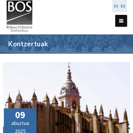
ES
EU
Kontzertuak
09
abuztua
2025