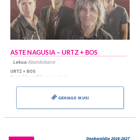
ASTE NAGUSIA – URTZ + BOS
Lekua:
Abandoibarra
URTZ + BOS
Daniel Perpiñán
, zuzendaria
GEHIAGO IKUSI
Denboraldia 2026-2027