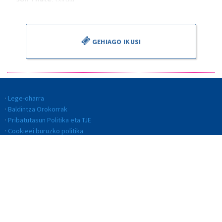
Alejandro Cantalapiedra
, zuzendaria
GEHIAGO IKUSI
Lege-oharra
Baldintza Orokorrak
Pribatutasun Politika eta TJE
Cookieei buruzko politika
Kalitate Politika
Etika eta jokabide kodea
Gardentasuna
Barneko informazio-sistema (BIS)
© BILBAO ORKESTRA SINFONIKOA