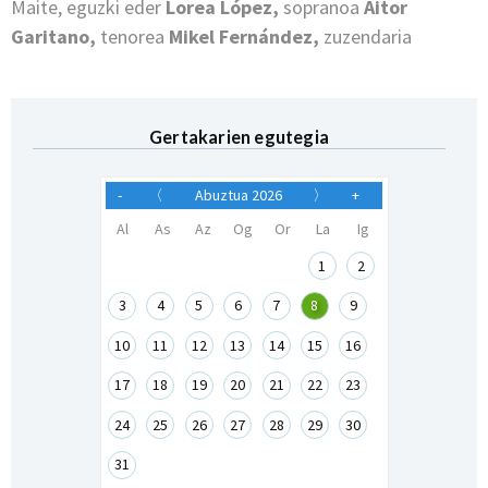
Maite, eguzki eder
Lorea López,
sopranoa
Aitor
Garitano,
tenorea
Mikel Fernández,
zuzendaria
Gertakarien egutegia
-
〈
Abuztua 2026
〉
+
Al
As
Az
Og
Or
La
Ig
1
2
3
4
5
6
7
8
9
10
11
12
13
14
15
16
17
18
19
20
21
22
23
24
25
26
27
28
29
30
31