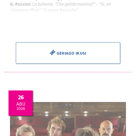
G. Puccini:
La boheme, “Che gelida manina!” – “Si, mi
chiamano Mimi” “O soave fanciulla”
Piotr Beczala
, tenorra
Kathryn Lewek
, sopranoa
José Miguel Pérez Sierra
, zuzendaria
GEHIAGO IKUSI
26
ABU
2026