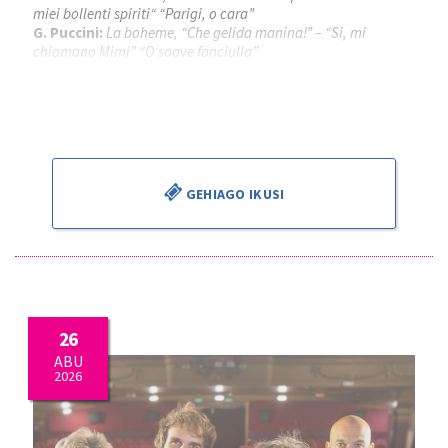
miei bollenti spiriti“ “Parigi, o cara”
G. Puccini:
La boheme, “Che gelida manina!” – “Si, mi
chiamano Mimi” “O soave fanciulla”
Piotr Beczala
, tenorra
Kathryn Lewek
, sopranoa
José Miguel Pérez Sierra
, zuzendaria
GEHIAGO IKUSI
26
ABU
2026