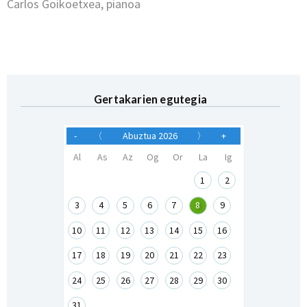
Carlos Goikoetxea, pianoa
Gertakarien egutegia
-
〈
Abuztua 2026
〉
+
Al
As
Az
Og
Or
La
Ig
1
2
3
4
5
6
7
8
9
10
11
12
13
14
15
16
17
18
19
20
21
22
23
24
25
26
27
28
29
30
31