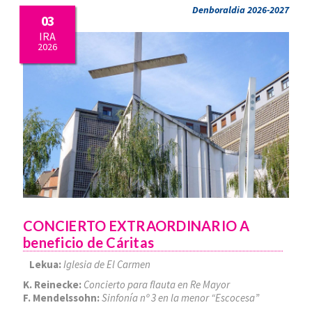
Denboraldia 2026-2027
03
IRA
2026
CONCIERTO EXTRAORDINARIO A
beneficio de Cáritas
Lekua:
Iglesia de El Carmen
K. Reinecke:
Concierto para flauta en Re Mayor
F. Mendelssohn:
Sinfonía nº 3 en la menor “Escocesa”