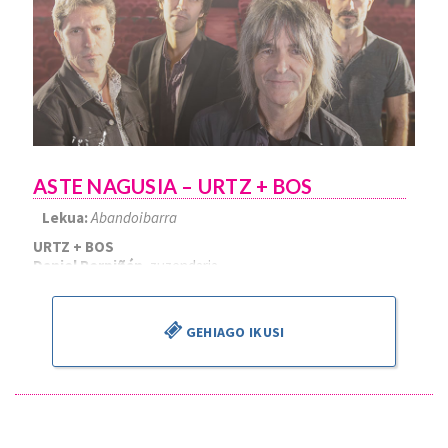
ASTE NAGUSIA – URTZ + BOS
Lekua:
Abandoibarra
URTZ + BOS
Daniel Perpiñán
, zuzendaria
GEHIAGO IKUSI