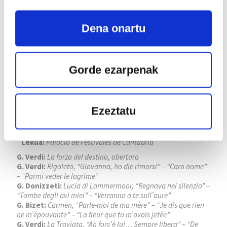
Dena onartu
Gorde ezarpenak
Ezeztatu
FESTIVAL INTERNACIONAL DE
SANTANDER
Lekua:
Palacio de Festivales de Cantabria
G. Verdi:
La forza del destino, obertura
G. Verdi:
Rigoleto, “Giovanna, ho die rimorsi” – “Caro nome”
– “Parmi veder le lagrime”
G. Donizzeti:
Lucia di Lammermoor, “Regnava nel silenzio” –
“Tombe degli avi miei” – “Verranno a te sull’aure”
G. Bizet:
Carmen, “Parle-moi de ma mère” – “Je dis que rien
ne m’épouvante” – “La fleur que tu m’avais jetée”
G. Verdi:
La Traviata, “Ah fors’è lui… Sempre libera” – “De