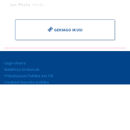
Jon Thate
, txirula
Alejandro Cantalapiedra
, zuzendaria
GEHIAGO IKUSI
Lege-oharra
Baldintza Orokorrak
Pribatutasun Politika eta TJE
Cookieei buruzko politika
Kalitate Politika
Etika eta jokabide kodea
Gardentasuna
Barneko informazio-sistema (BIS)
© BILBAO ORKESTRA SINFONIKOA