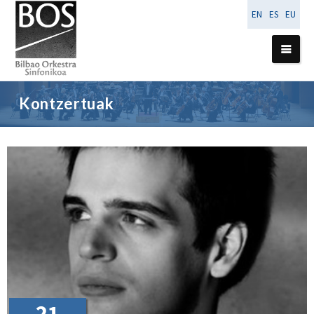
EN
ES
EU
Kontzertuak
21