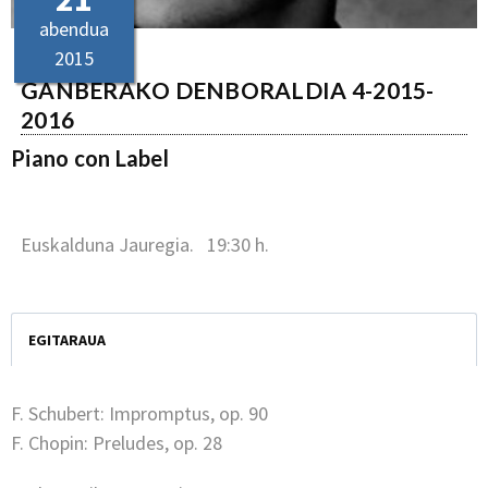
abendua
2015
GANBERAKO DENBORALDIA 4-2015-
2016
Piano con Label
Euskalduna Jauregia. 19:30 h.
EGITARAUA
F. Schubert: Impromptus, op. 90
F. Chopin: Preludes, op. 28