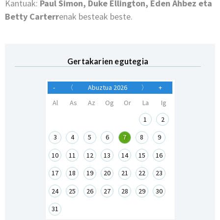
Kantuak:
Paul Simon, Duke Ellington, Eden Ahbez eta
Betty Carterr
enak besteak beste.
Gertakarien egutegia
-
〈
Abuztua 2026
〉
+
Al
As
Az
Og
Or
La
Ig
1
2
3
4
5
6
7
8
9
10
11
12
13
14
15
16
17
18
19
20
21
22
23
24
25
26
27
28
29
30
31