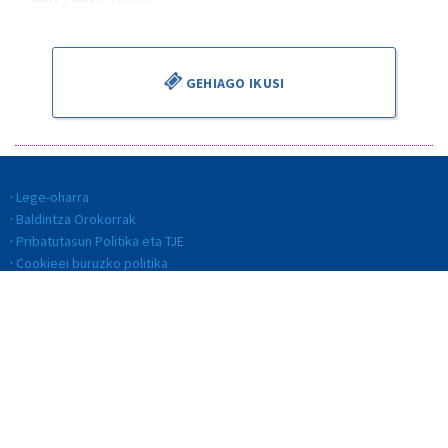
Alejandro Cantalapiedra
, zuzendaria
GEHIAGO IKUSI
Lege-oharra
Baldintza Orokorrak
Pribatutasun Politika eta TJE
Cookieei buruzko politika
Kalitate Politika
Etika eta jokabide kodea
Gardentasuna
Barneko informazio-sistema (BIS)
© BILBAO ORKESTRA SINFONIKOA