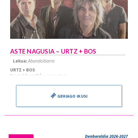
ASTE NAGUSIA – URTZ + BOS
Lekua:
Abandoibarra
URTZ + BOS
Daniel Perpiñán
, zuzendaria
GEHIAGO IKUSI
Denboraldia 2026-2027