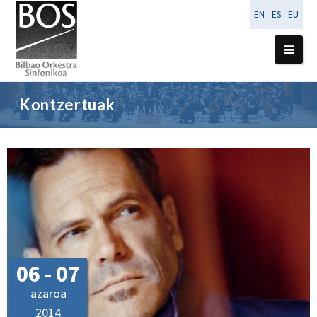
EN
ES
EU
Kontzertuak
06 - 07
azaroa
2014