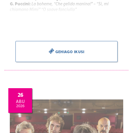
G. Puccini:
La boheme, “Che gelida manina!” – “Si, mi
chiamano Mimi” “O soave fanciulla”
Piotr Beczala
, tenorra
Kathryn Lewek
, sopranoa
José Miguel Pérez Sierra
, zuzendaria
GEHIAGO IKUSI
26
ABU
2026