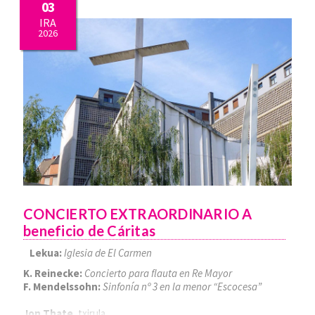
03
IRA
2026
CONCIERTO EXTRAORDINARIO A
beneficio de Cáritas
Lekua:
Iglesia de El Carmen
K. Reinecke:
Concierto para flauta en Re Mayor
F. Mendelssohn:
Sinfonía nº 3 en la menor “Escocesa”
Jon Thate
, txirula