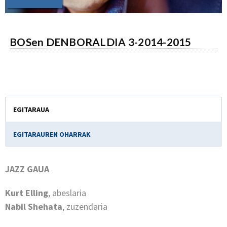
BOSen DENBORALDIA 3-2014-2015
EGITARAUA
EGITARAUREN OHARRAK
JAZZ GAUA
Kurt Elling
, abeslaria
Nabil Shehata
, zuzendaria