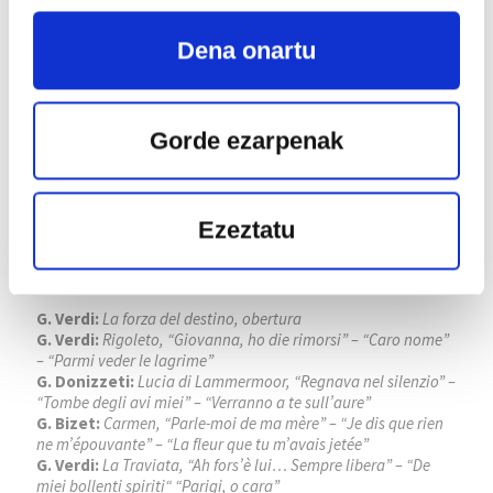
Dena onartu
Gorde ezarpenak
FESTIVAL INTERNACIONAL DE
Ezeztatu
SANTANDER
Lekua:
Palacio de Festivales de Cantabria
G. Verdi:
La forza del destino, obertura
G. Verdi:
Rigoleto, “Giovanna, ho die rimorsi” – “Caro nome”
– “Parmi veder le lagrime”
G. Donizzeti:
Lucia di Lammermoor, “Regnava nel silenzio” –
“Tombe degli avi miei” – “Verranno a te sull’aure”
G. Bizet:
Carmen, “Parle-moi de ma mère” – “Je dis que rien
ne m’épouvante” – “La fleur que tu m’avais jetée”
G. Verdi:
La Traviata, “Ah fors’è lui… Sempre libera” – “De
miei bollenti spiriti“ “Parigi, o cara”