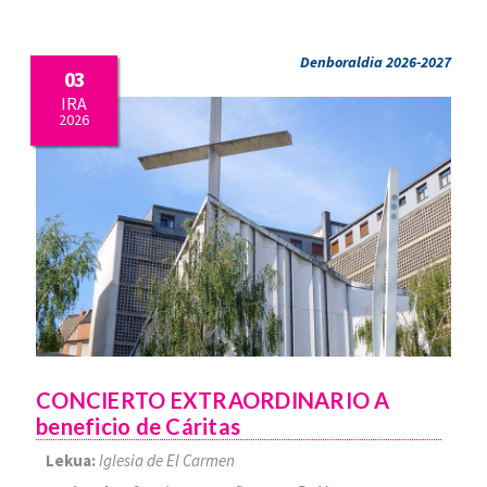
Denboraldia 2026-2027
03
IRA
2026
CONCIERTO EXTRAORDINARIO A
beneficio de Cáritas
Lekua:
Iglesia de El Carmen