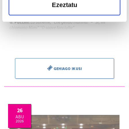
G. Bizet:
Carmen, “Parle-moi de ma mère” – “Je dis que rien
Ezeztatu
ne m’épouvante” – “La fleur que tu m’avais jetée”
G. Verdi:
La Traviata, “Ah fors’è lui… Sempre libera” – “De
miei bollenti spiriti“ “Parigi, o cara”
G. Puccini:
La boheme, “Che gelida manina!” – “Si, mi
chiamano Mimi” “O soave fanciulla”
Piotr Beczala
, tenorra
Kathryn Lewek
, sopranoa
José Miguel Pérez Sierra
, zuzendaria
GEHIAGO IKUSI
26
ABU
2026