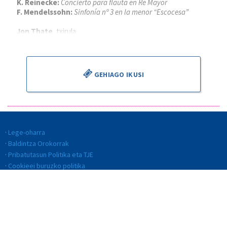
K. Reinecke:
Concierto para flauta en Re Mayor
F. Mendelssohn:
Sinfonía nº 3 en la menor “Escocesa”
Jon Thate
, txirula
Alejandro Cantalapiedra
, zuzendaria
GEHIAGO IKUSI
Lege-oharra
Baldintza Orokorrak
Pribatutasun Politika eta TJE
Cookieei buruzko politika
Kalitate Politika
Etika eta jokabide kodea
Gardentasuna
Barneko informazio-sistema (BIS)