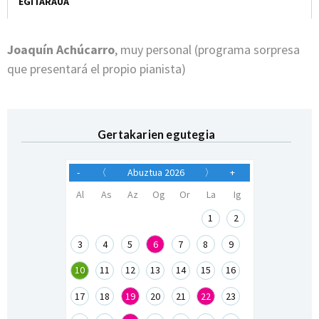
EGITARAUA
Joaquín Achúcarro
, muy personal (programa sorpresa
que presentará el propio pianista)
Gertakarien egutegia
-
〈
Abuztua 2026
〉
+
Al
As
Az
Og
Or
La
Ig
1
2
3
4
5
6
7
8
9
10
11
12
13
14
15
16
17
18
19
20
21
22
23