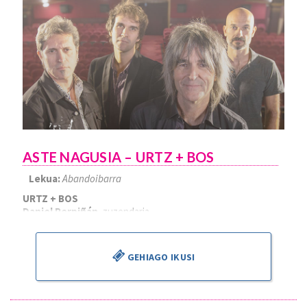
ASTE NAGUSIA – URTZ + BOS
Lekua:
Abandoibarra
URTZ + BOS
Daniel Perpiñán
, zuzendaria
GEHIAGO IKUSI