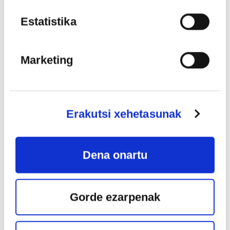
2026
Estatistika
Marketing
Erakutsi xehetasunak
FESTIVAL INTERNACIONAL DE
SANTANDER
Dena onartu
Lekua:
Palacio de Festivales de Cantabria
G. Verdi:
La forza del destino, obertura
G. Verdi:
Rigoleto, “Giovanna, ho die rimorsi” – “Caro nome”
Gorde ezarpenak
– “Parmi veder le lagrime”
G. Donizzeti:
Lucia di Lammermoor, “Regnava nel silenzio” –
“Tombe degli avi miei” – “Verranno a te sull’aure”