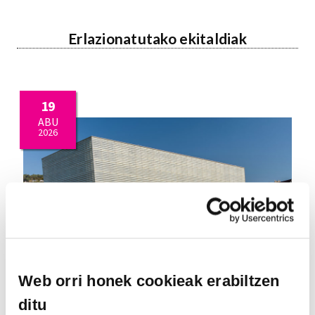
Erlazionatutako ekitaldiak
19
ABU
2026
Web orri honek cookieak erabiltzen
ditu
QUINCENA MUSICAL DONOSTIARRA