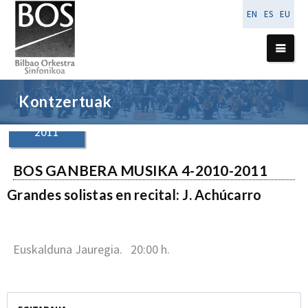
EN
ES
EU
17
Kontzertuak
urtarrila
2011
BOS GANBERA MUSIKA 4-2010-2011
Grandes solistas en recital: J. Achúcarro
Euskalduna Jauregia. 20:00 h.