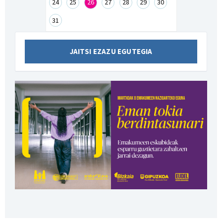
24
25
26
27
28
29
30
31
JAITSI EZAZU EGUTEGIA