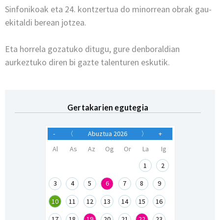
Sinfonikoak eta 24. kontzertua do minorrean obrak gau-
ekitaldi berean jotzea.
Eta horrela gozatuko ditugu, gure denboraldian
aurkeztuko diren bi gazte talenturen eskutik.
Gertakarien egutegia
-
〈
Abuztua 2026
〉
+
Al
As
Az
Og
Or
La
Ig
1
2
3
4
5
6
7
8
9
10
11
12
13
14
15
16
17
18
19
20
21
22
23