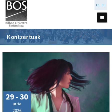
ES
EU
Kontzertuak
29 - 30
urria
2026