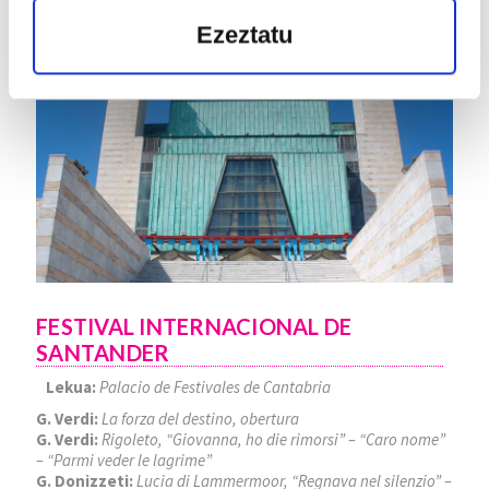
22
ABU
Ezeztatu
2026
FESTIVAL INTERNACIONAL DE
SANTANDER
Lekua:
Palacio de Festivales de Cantabria
G. Verdi:
La forza del destino, obertura
G. Verdi:
Rigoleto, “Giovanna, ho die rimorsi” – “Caro nome”
– “Parmi veder le lagrime”
G. Donizzeti:
Lucia di Lammermoor, “Regnava nel silenzio” –