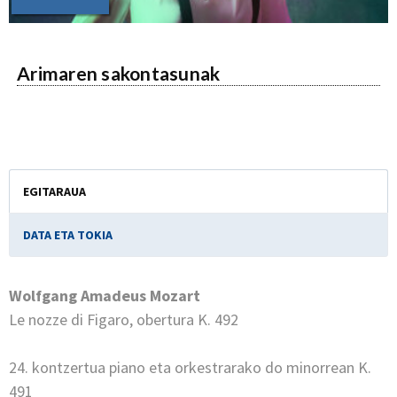
Arimaren sakontasunak
EGITARAUA
DATA ETA TOKIA
Wolfgang Amadeus Mozart
Le nozze di Figaro, obertura K. 492
24. kontzertua piano eta orkestrarako do minorrean K.
491