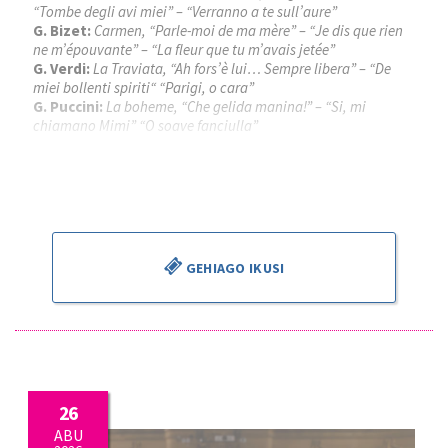
“Tombe degli avi miei” – “Verranno a te sull’aure”
G. Bizet:
Carmen, “Parle-moi de ma mère” – “Je dis que rien
ne m’épouvante” – “La fleur que tu m’avais jetée”
G. Verdi:
La Traviata, “Ah fors’è lui… Sempre libera” – “De
miei bollenti spiriti“ “Parigi, o cara”
G. Puccini:
La boheme, “Che gelida manina!” – “Si, mi
chiamano Mimi” “O soave fanciulla”
Piotr Beczala
, tenorra
Kathryn Lewek
, sopranoa
José Miguel Pérez Sierra
, zuzendaria
GEHIAGO IKUSI
26
ABU