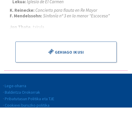
Lekua:
Iglesia de El Carmen
K. Reinecke:
Concierto para flauta en Re Mayor
F. Mendelssohn:
Sinfonía nº 3 en la menor “Escocesa”
Jon Thate
, txirula
Alejandro Cantalapiedra
, zuzendaria
GEHIAGO IKUSI
Lege-oharra
Baldintza Orokorrak
Pribatutasun Politika eta TJE
Cookieei buruzko politika
Kalitate Politika
Etika eta jokabide kodea
Gardentasuna
Barneko informazio-sistema (BIS)