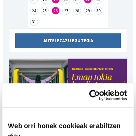
24
25
26
27
28
29
30
31
JAITSI EZAZU EGUTEGIA
Web orri honek cookieak erabiltzen