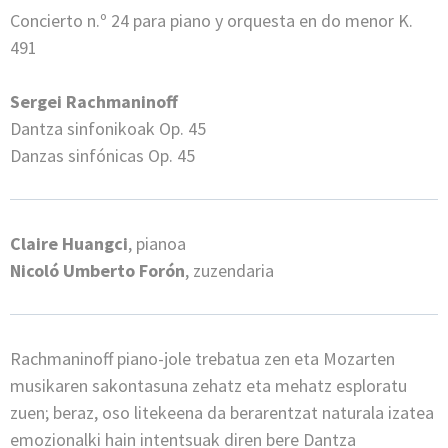
Concierto n.º 24 para piano y orquesta en do menor K.
491
Sergei Rachmaninoff
Dantza sinfonikoak Op. 45
Danzas sinfónicas Op. 45
Claire Huangci
, pianoa
Nicoló Umberto Forón
, zuzendaria
Rachmaninoff piano-jole trebatua zen eta Mozarten
musikaren sakontasuna zehatz eta mehatz esploratu
zuen; beraz, oso litekeena da berarentzat naturala izatea
emozionalki hain intentsuak diren bere Dantza