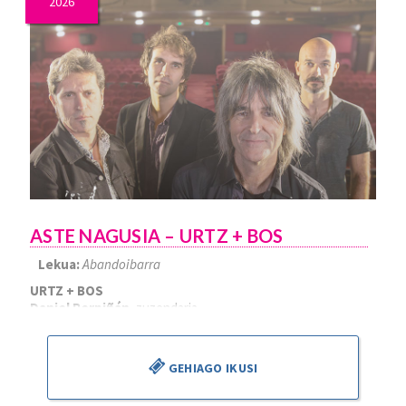
2026
ASTE NAGUSIA – URTZ + BOS
Lekua:
Abandoibarra
URTZ + BOS
Daniel Perpiñán
, zuzendaria
GEHIAGO IKUSI