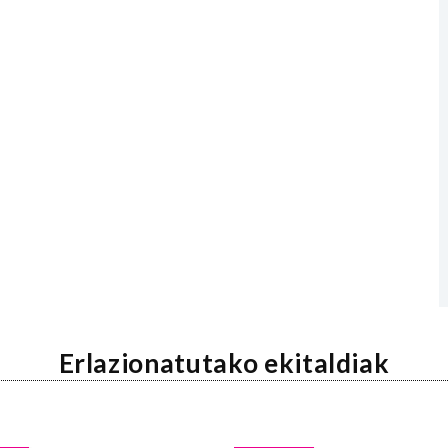
Erlazionatutako ekitaldiak