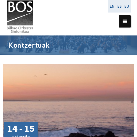
EN
ES
EU
Kontzertuak
14 - 15
urtarrila