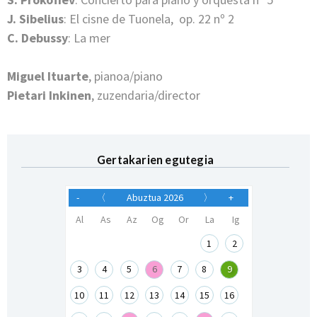
J. Sibelius
: El cisne de Tuonela, op. 22 nº 2
C. Debussy
: La mer
Miguel Ituarte
, pianoa/piano
Pietari Inkinen
, zuzendaria/director
Gertakarien egutegia
-
〈
Abuztua 2026
〉
+
Al
As
Az
Og
Or
La
Ig
1
2
3
4
5
6
7
8
9
10
11
12
13
14
15
16