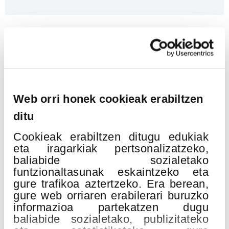
Erlazionatutako ekitaldiak
19
Web orri honek cookieak erabiltzen
ABU
ditu
2026
Cookieak erabiltzen ditugu edukiak
eta iragarkiak pertsonalizatzeko,
baliabide sozialetako
funtzionaltasunak eskaintzeko eta
gure trafikoa aztertzeko. Era berean,
gure web orriaren erabilerari buruzko
informazioa partekatzen dugu
baliabide sozialetako, publizitateko