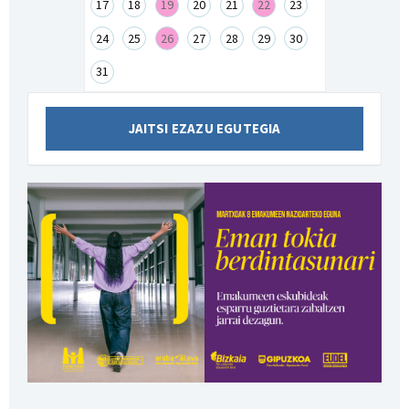
17
18
19
20
21
22
23
24
25
26
27
28
29
30
31
JAITSI EZAZU EGUTEGIA