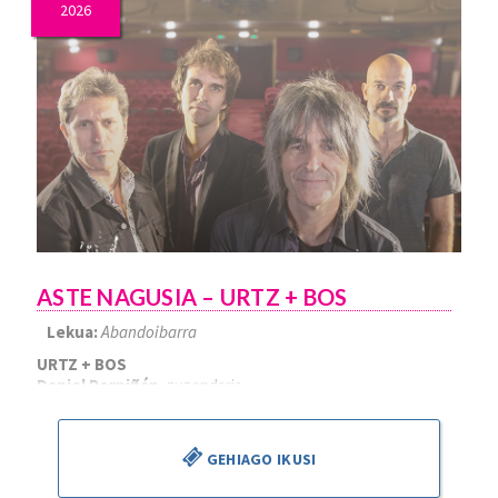
2026
ASTE NAGUSIA – URTZ + BOS
Lekua:
Abandoibarra
URTZ + BOS
Daniel Perpiñán
, zuzendaria
GEHIAGO IKUSI