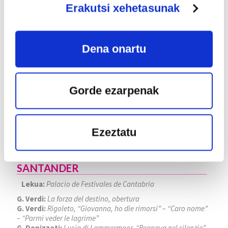
22
Erakutsi xehetasunak
ABU
2026
Dena onartu
Gorde ezarpenak
Ezeztatu
FESTIVAL INTERNACIONAL DE
SANTANDER
Lekua:
Palacio de Festivales de Cantabria
G. Verdi:
La forza del destino, obertura
G. Verdi:
Rigoleto, “Giovanna, ho die rimorsi” – “Caro nome”
– “Parmi veder le lagrime”
G. Donizzeti:
Lucia di Lammermoor, “Regnava nel silenzio” –