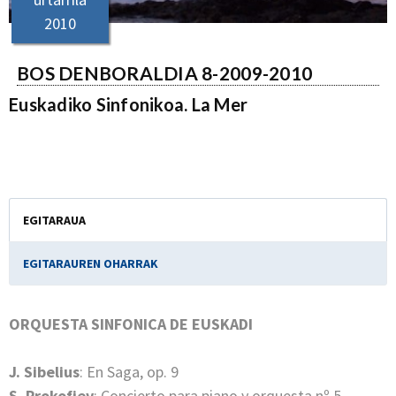
2010
BOS DENBORALDIA 8-2009-2010
Euskadiko Sinfonikoa. La Mer
EGITARAUA
EGITARAUREN OHARRAK
ORQUESTA SINFONICA DE EUSKADI
J. Sibelius
: En Saga, op. 9
S. Prokofiev
: Concierto para piano y orquesta nº 5