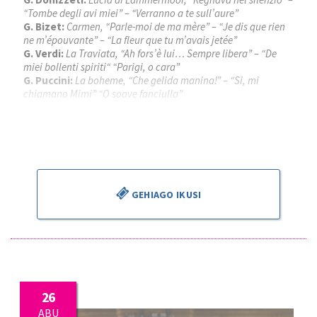
“Tombe degli avi miei” – “Verranno a te sull’aure”
G. Bizet:
Carmen, “Parle-moi de ma mère” – “Je dis que rien
ne m’épouvante” – “La fleur que tu m’avais jetée”
G. Verdi:
La Traviata, “Ah fors’è lui… Sempre libera” – “De
miei bollenti spiriti“ “Parigi, o cara”
G. Puccini:
La boheme, “Che gelida manina!” – “Si, mi
chiamano Mimi” “O soave fanciulla”
Piotr Beczala
, tenorra
Kathryn Lewek
, sopranoa
José Miguel Pérez Sierra
, zuzendaria
GEHIAGO IKUSI
26
ABU