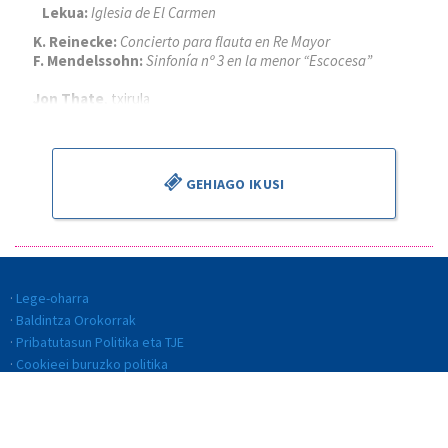
Lekua:
Iglesia de El Carmen
K. Reinecke:
Concierto para flauta en Re Mayor
F. Mendelssohn:
Sinfonía nº 3 en la menor “Escocesa”
Jon Thate
, txirula
Alejandro Cantalapiedra
, zuzendaria
GEHIAGO IKUSI
Lege-oharra
Baldintza Orokorrak
Pribatutasun Politika eta TJE
Cookieei buruzko politika
Kalitate Politika
Etika eta jokabide kodea
Gardentasuna