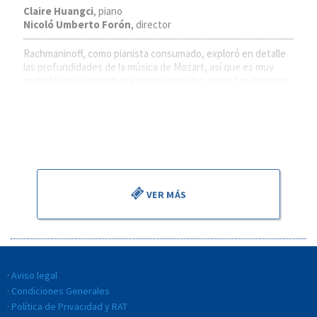
Claire Huangci
, piano
Nicoló Umberto Forón
, director
Rachmaninoff, como pianista consumado, exploró en detalle
las profundidades de la música de Mozart, así que es muy
probable que encontrase natural que dos obras tan intensas
emocionalmente como sus Danzas Sinfónicas y el Concierto
n.º 24 en do menor sonasen juntas en la misma velada.
Así las disfrutaremos, en las manos de dos jóvenes talentos
que se presentan en nuestra temporada.
VER MÁS
Aviso legal
Condiciones Generales
Política de Privacidad y RAT