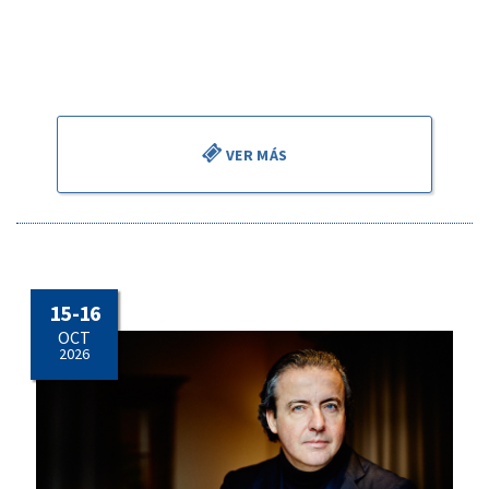
reflejó en sus Leyendas el aroma de su Bohemia natal.
Todo ello en el debut de François Leleux con la orquesta, en
su doble faceta de solista y director.
VER MÁS
15 - 16
OCT
2026