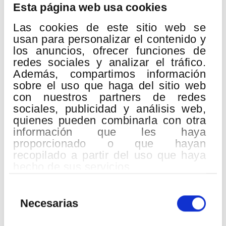
Murmullos del bosque
Esta página web usa cookies
Lugar:
Palacio Euskalduna
Las cookies de este sitio web se
Richard Wagner
usan para personalizar el contenido y
Siegfried, Waldweben
los anuncios, ofrecer funciones de
Richard Strauss
redes sociales y analizar el tráfico.
Vier letzte Lieder
Además, compartimos información
sobre el uso que haga del sitio web
Sergei Prokofiev
con nuestros partners de redes
7. sinfonia do sostenitu minorrean Op. 131
sociales, publicidad y análisis web,
Sinfonía n.º 7 en do sostenido menor Op. 131
quienes pueden combinarla con otra
Vanessa Goikoetxea
, soprano
información que les haya
Eduardo Strausser
, director
proporcionado o que hayan
recopilado a partir del uso que haya
Abrimos nuestra temporada Basoa con los sonidos de un
hecho de sus servicios.
bosque vivo que acompañan los pasos de Sigfrido, y el
perfume nostálgico de una época en retirada, reflejada por
Strauss en sus Cuatro últimos lieder, un sueño en la voz de
Selección
Vanessa Goikoetxea.
de
Necesarias
consentimiento
Otra obra de despedida, la Sinfonía n.º 7 con la que Prokofiev
nos dice adiós con sencillez y una sincera sonrisa.