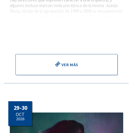
algunos incluso marcan toda una época de la misma. Juanjo
Mena, titular de la agrupación de 1999 a 2008 se encuentra en
este grupo. Los caminos del maestro y la BOS se vuelven a
cruzar, con un sentido de reconocimiento y gratitud por todo
lo vivido juntos.
Será testigo de este reencuentro, un artista excepcional
muy querido en esta casa, el violonchelista Asier Polo.
VER MÁS
29 - 30
OCT
2026