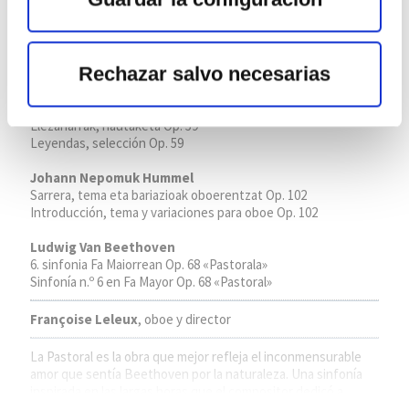
La naturaleza canta
Rechazar salvo necesarias
Lugar:
Palacio Euskalduna
Antonin Dvorak
Elezaharrak, hautaketa Op. 59
Leyendas, selección Op. 59
Johann Nepomuk Hummel
Sarrera, tema eta bariazioak oboerentzat Op. 102
Introducción, tema y variaciones para oboe Op. 102
Ludwig Van Beethoven
6. sinfonia Fa Maiorrean Op. 68 «Pastorala»
Sinfonía n.º 6 en Fa Mayor Op. 68 «Pastoral»
Françoise Leleux
, oboe y director
La Pastoral es la obra que mejor refleja el inconmensurable
amor que sentía Beethoven por la naturaleza. Una sinfonía
inspirada en las largas horas que el compositor dedicó a
recorrer los bosques que rodeaban Viena, al igual que Dvorak