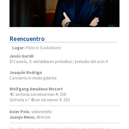
Reencuentro
Lugar:
Palacio Euskalduna
Jesús Guridi
El Caserío, II. ekitaldiaren preludioa / preludio del acto II
Joaquín Rodrigo
Concierto in modo galante
Wolfgang Amadeus Mozart
40. sinfonia sol minorrean K. 550
Sinfonía n.º 40 en sol menor K. 550
Asier Polo
, violonchelo
Juanjo Mena
, director
Hay directores que imprimen carácter a una orquesta, y