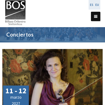
ES
EU
Conciertos
11 - 12
marzo
2027