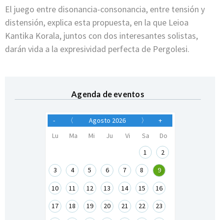
El juego entre disonancia-consonancia, entre tensión y
distensión, explica esta propuesta, en la que Leioa
Kantika Korala, juntos con dos interesantes solistas,
darán vida a la expresividad perfecta de Pergolesi.
Agenda de eventos
-
〈
Agosto 2026
〉
+
Lu
Ma
Mi
Ju
Vi
Sa
Do
1
2
3
4
5
6
7
8
9
10
11
12
13
14
15
16
17
18
19
20
21
22
23