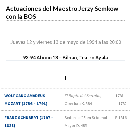
Actuaciones del Maestro Jerzy Semkow
con la BOS
Jueves 12 y viernes 13 de mayo de 1994 a las 20:00
93-94 Abono 18 – Bilbao, Teatro Ayala
I
WOLFGANG AMADEUS
El Rapto del Serrallo
,
1781 –
MOZART (1756 – 1791)
Obertura K. 384
1782
FRANZ SCHUBERT (1797 –
Sinfonía nº 5 en Si bemol
P 1816
1828)
Mayor D. 485