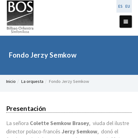
ES
EU
Fondo Jerzy Semkow
Inicio
La orquesta
Fondo Jerzy Semkow
Presentación
La señora
Colette Semkow Brasey
, viuda del ilustre
director polaco-francés
Jerzy Semkow
, donó el