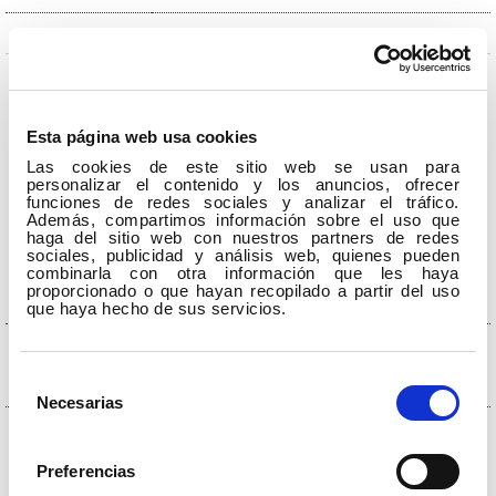
Esta página web usa cookies
Jueves 7 y viernes 8 de noviembre de 1996 a las 20:00
Las cookies de este sitio web se usan para
personalizar el contenido y los anuncios, ofrecer
funciones de redes sociales y analizar el tráfico.
96-97 Abono 06 – Bilbao, Teatro Ayala
Además, compartimos información sobre el uso que
haga del sitio web con nuestros partners de redes
sociales, publicidad y análisis web, quienes pueden
combinarla con otra información que les haya
I
proporcionado o que hayan recopilado a partir del uso
que haya hecho de sus servicios.
WOLFGANG AMADEUS MOZART
Divertimento en Re Mayor K.
(1756 – 1791)
125a [136]
Selección
Necesarias
de
WOLFGANG AMADEUS MOZART
CSinfonía nº 35 en Re Mayor Kv.
consentimiento
(1756 – 1791)
385 «Haffner»
Preferencias
I. Allegro con spirito