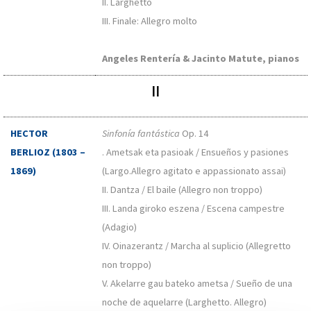
II. Larghetto
III. Finale: Allegro molto
Angeles Rentería & Jacinto Matute, pianos
II
HECTOR
Sinfonía fantástica
Op. 14
BERLIOZ (1803 –
. Ametsak eta pasioak / Ensueños y pasiones
1869)
(Largo.Allegro agitato e appassionato assai)
II. Dantza / El baile (Allegro non troppo)
III. Landa giroko eszena / Escena campestre
(Adagio)
IV. Oinazerantz / Marcha al suplicio (Allegretto
non troppo)
V. Akelarre gau bateko ametsa / Sueño de una
noche de aquelarre (Larghetto. Allegro)