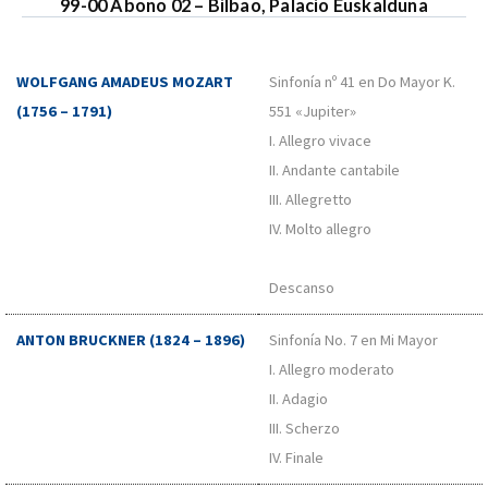
99-00 Abono 02 – Bilbao, Palacio Euskalduna
WOLFGANG AMADEUS MOZART
Sinfonía nº 41 en Do Mayor K.
(1756 – 1791)
551 «Jupiter»
I. Allegro vivace
II. Andante cantabile
III. Allegretto
IV. Molto allegro
Descanso
ANTON BRUCKNER (1824 – 1896)
Sinfonía No. 7 en Mi Mayor
I. Allegro moderato
II. Adagio
III. Scherzo
IV. Finale