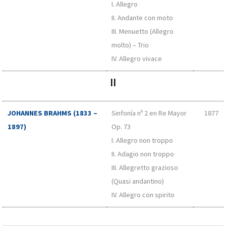
I. Allegro
II. Andante con moto
III. Menuetto (Allegro
molto) – Trio
IV. Allegro vivace
II
JOHANNES BRAHMS (1833 –
Sinfonía nº 2 en Re Mayor
1877
1897)
Op. 73
I. Allegro non troppo
II. Adagio non troppo
III. Allegretto grazioso
(Quasi andantino)
IV. Allegro con spirito