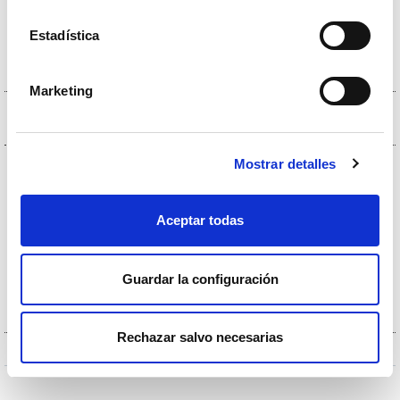
II. Andante
Estadística
III. Menuetto – Trio
IV. Finale: Presto
Marketing
II
Mostrar detalles
PIOTR ILYICH TCHAIKOVSKY
Sinfonía nº 6 en si menor Op. 74
(1840 – 1893)
«Patética»
I. Adagio
Aceptar todas
II. Allegro con grazia
III. Allegro molto vivace
Guardar la configuración
IV. Finale: Adagio lamentoso –
Andante
Rechazar salvo necesarias