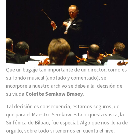
Que un bagaje tan importante de un director, como es
su fondo musical (anotado y comentado), se
incorpore a nuestro archivo se debe a la decisión de
su viuda
Colette Semkow Brasey.
Tal decisión es consecuencia, estamos seguros, de
que para el Maestro Semkow esta orquesta vasca, la
Sinfónica de Bilbao, fue especial. Algo que nos llena de
orgullo, sobre todo si tenemos en cuenta el nivel