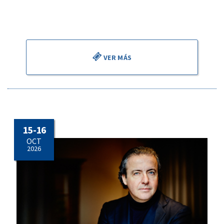
Todo ello en el debut de François Leleux con la orquesta, en
su doble faceta de solista y director.
VER MÁS
15 - 16
OCT
2026