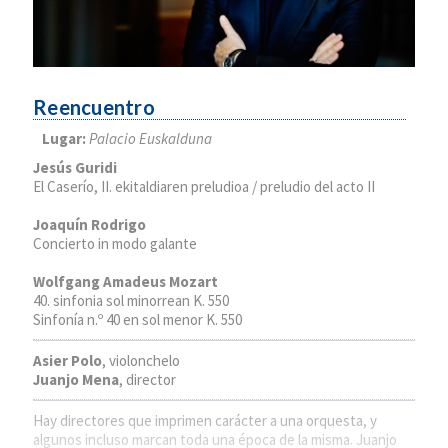
Reencuentro
Lugar:
Palacio Euskalduna
Jesús Guridi
El Caserío, II. ekitaldiaren preludioa / preludio del acto II
Joaquín Rodrigo
Concierto in modo galante
Wolfgang Amadeus Mozart
40. sinfonia sol minorrean K. 550
Sinfonía n.º 40 en sol menor K. 550
Asier Polo
, violonchelo
Juanjo Mena
, director
Hay directores que imprimen carácter a una orquesta, y
algunos incluso marcan toda una época de la misma. Juanjo