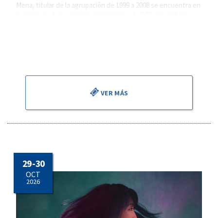
Mena, titular de la agrupación de 1999 a 2008 se encuentra en
este grupo. Los caminos del maestro y la BOS se vuelven a
cruzar, con un sentido de reconocimiento y gratitud por todo
lo vivido juntos.
Será testigo de este reencuentro, un artista excepcional
muy querido en esta casa, el violonchelista Asier Polo.
VER MÁS
29 - 30
OCT
2026