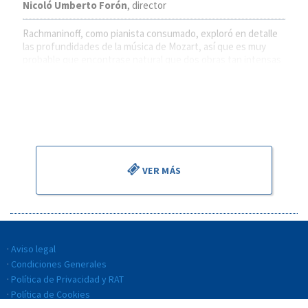
Nicoló Umberto Forón
, director
Rachmaninoff, como pianista consumado, exploró en detalle
las profundidades de la música de Mozart, así que es muy
probable que encontrase natural que dos obras tan intensas
emocionalmente como sus Danzas Sinfónicas y el Concierto
n.º 24 en do menor sonasen juntas en la misma velada.
Así las disfrutaremos, en las manos de dos jóvenes talentos
que se presentan en nuestra temporada.
VER MÁS
Aviso legal
Condiciones Generales
Política de Privacidad y RAT
Política de Cookies