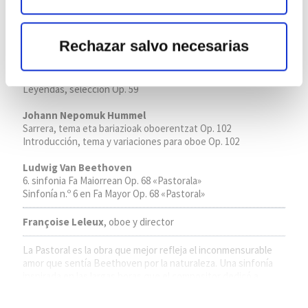
La naturaleza canta
Lugar:
Palacio Euskalduna
Rechazar salvo necesarias
Antonin Dvorak
Elezaharrak, hautaketa Op. 59
Leyendas, selección Op. 59
Johann Nepomuk Hummel
Sarrera, tema eta bariazioak oboerentzat Op. 102
Introducción, tema y variaciones para oboe Op. 102
Ludwig Van Beethoven
6. sinfonia Fa Maiorrean Op. 68 «Pastorala»
Sinfonía n.º 6 en Fa Mayor Op. 68 «Pastoral»
Françoise Leleux
, oboe y director
La Pastoral es la obra que mejor refleja el inconmensurable
amor que sentía Beethoven por la naturaleza. Una sinfonía
inspirada en las largas horas que el compositor dedicó a
recorrer los bosques que rodeaban Viena, al igual que Dvorak
reflejó en sus Leyendas el aroma de su Bohemia natal.