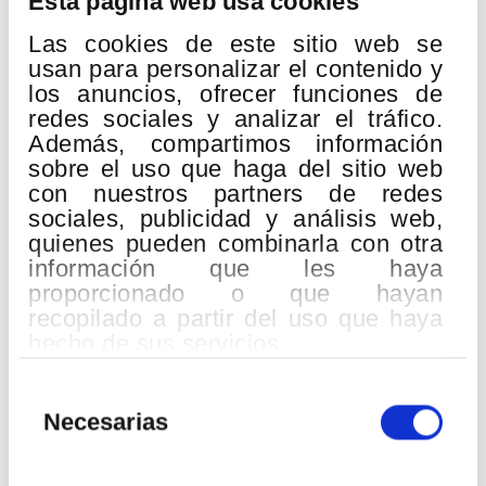
Esta página web usa cookies
Lugar:
Palacio Euskalduna
Richard Wagner
Las cookies de este sitio web se
Siegfried, Waldweben
usan para personalizar el contenido y
los anuncios, ofrecer funciones de
Richard Strauss
redes sociales y analizar el tráfico.
Vier letzte Lieder
Además, compartimos información
Sergei Prokofiev
sobre el uso que haga del sitio web
7. sinfonia do sostenitu minorrean Op. 131
con nuestros partners de redes
Sinfonía n.º 7 en do sostenido menor Op. 131
sociales, publicidad y análisis web,
quienes pueden combinarla con otra
Vanessa Goikoetxea
, soprano
información que les haya
Eduardo Strausser
, director
proporcionado o que hayan
Abrimos nuestra temporada Basoa con los sonidos de un
recopilado a partir del uso que haya
bosque vivo que acompañan los pasos de Sigfrido, y el
hecho de sus servicios.
perfume nostálgico de una época en retirada, reflejada por
Strauss en sus Cuatro últimos lieder, un sueño en la voz de
Selección
Vanessa Goikoetxea.
de
Necesarias
Otra obra de despedida, la Sinfonía n.º 7 con la que Prokofiev
consentimiento
nos dice adiós con sencillez y una sincera sonrisa.