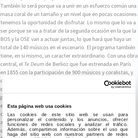
También lo será porque va a unir en un esfuerzo común una
masa coral de un tamaño y un nivel que en pocas ocasiones
tenemos la oportunidad de disfrutar. Lo mismo que lo va a
ser porque se va a tratar de la segunda ocasión en la que la
BOS y la OSE van a actuar juntas, lo que hará que haya un
total de 140 músicos en el escenario. El programa también
tiene, en si mismo, un caracter extraordinario. Con una obra
central, el
Te Deum
de Berlioz que fue estrenada en París
en 1855 con la participación de 900 músicos y coralistas, y
que es un extraordinaio ejemplo de lo que se vino a
denominarse en ese siglo como
música monumental
. El
programa contará con dos obras de compositores vascos:
el
Aita Gurea
de Madina, y el
Gernika
de Sorozabal. Este
Esta página web usa cookies
concierto de Clausura de la
Quincena Musical
se integra,
Las cookies de este sitio web se usan para
personalizar el contenido y los anuncios, ofrecer
además, dentro de los actos de Donostia 2016. En
funciones de redes sociales y analizar el tráfico.
Además, compartimos información sobre el uso que
concreto dentro de
Conversaciones de San Sebastián
haga del sitio web con nuestros partners de redes