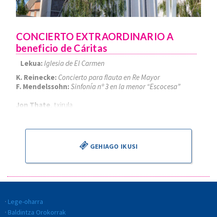
CONCIERTO EXTRAORDINARIO A
beneficio de Cáritas
Lekua:
Iglesia de El Carmen
K. Reinecke:
Concierto para flauta en Re Mayor
F. Mendelssohn:
Sinfonía nº 3 en la menor “Escocesa”
Jon Thate
, txirula
Alejandro Cantalapiedra
, zuzendaria
GEHIAGO IKUSI
Lege-oharra
Baldintza Orokorrak