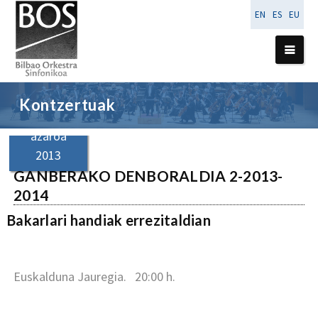
EN
ES
EU
Kontzertuak
18
azaroa
2013
GANBERAKO DENBORALDIA 2-2013-
2014
Bakarlari handiak errezitaldian
Euskalduna Jauregia. 20:00 h.