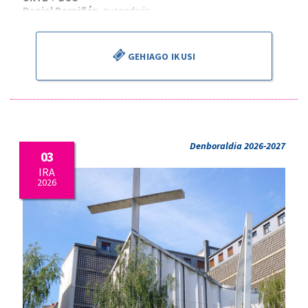
Daniel Perpiñán
, zuzendaria
GEHIAGO IKUSI
Denboraldia 2026-2027
03
IRA
2026