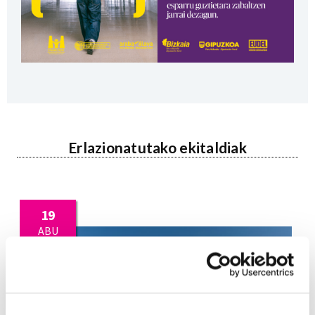
Erlazionatutako ekitaldiak
19
ABU
2026