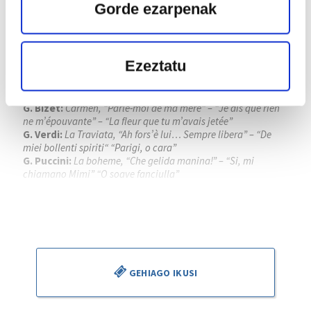
Gorde ezarpenak
Lekua:
Palacio de Festivales de Cantabria
G. Verdi:
La forza del destino, obertura
G. Verdi:
Rigoleto, “Giovanna, ho die rimorsi” – “Caro nome”
Ezeztatu
– “Parmi veder le lagrime”
G. Donizzeti:
Lucia di Lammermoor, “Regnava nel silenzio” –
“Tombe degli avi miei” – “Verranno a te sull’aure”
G. Bizet:
Carmen, “Parle-moi de ma mère” – “Je dis que rien
ne m’épouvante” – “La fleur que tu m’avais jetée”
G. Verdi:
La Traviata, “Ah fors’è lui… Sempre libera” – “De
miei bollenti spiriti“ “Parigi, o cara”
G. Puccini:
La boheme, “Che gelida manina!” – “Si, mi
chiamano Mimi” “O soave fanciulla”
Piotr Beczala
, tenorra
Kathryn Lewek
, sopranoa
José Miguel Pérez Sierra
, zuzendaria
GEHIAGO IKUSI