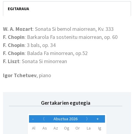
EGITARAUA
W. A. Mozart
: Sonata Si bemol maiorrean, Kv. 333
F. Chopin
: Barkarola Fa sostenitu maiorrean, op. 60
F. Chopin
: 3 bals, op. 34
F. Chopin
: Balada Fa minorrean, op.52
F. Liszt
: Sonata Si minorrean
Igor Tchetuev
, piano
Gertakarien egutegia
-
〈
Abuztua 2026
〉
+
Al
As
Az
Og
Or
La
Ig