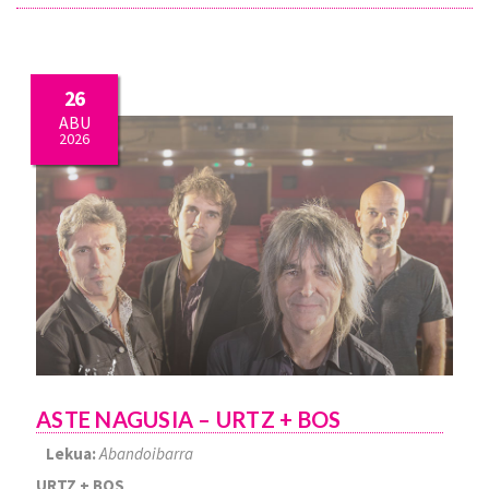
26
ABU
2026
ASTE NAGUSIA – URTZ + BOS
Lekua:
Abandoibarra
URTZ + BOS