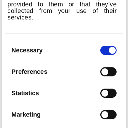
provided to them or that they’ve
collected from your use of their
services.
QUINCENA MUSICAL DONOSTIARRA
Consent
Place:
Kursaal
Selection
Necessary
H. Berlioz:
Gran Misa de Muertos “Réquiem” op.5
Euskadiko Orkestra
Bilbao Orkestra Sinfonikoa
Preferences
Orfeón Donostiarra
Easo Abesbatza
John Matthew Myers
, tenor
Statistics
Erik Nielsen
, director
Marketing
SEE MORE