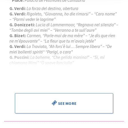
Place:
Palacio de Festivales de Cantabria
G. Verdi:
La forza del destino, obertura
G. Verdi:
Rigoleto, “Giovanna, ho die rimorsi” – “Caro nome”
– “Parmi veder le lagrime”
G. Donizzeti:
Lucia di Lammermoor, “Regnava nel silenzio” –
“Tombe degli avi miei” – “Verranno a te sull’aure”
G. Bizet:
Carmen, “Parle-moi de ma mère” – “Je dis que rien
ne m’épouvante” – “La fleur que tu m’avais jetée”
G. Verdi:
La Traviata, “Ah fors’è lui… Sempre libera” – “De
miei bollenti spiriti“ “Parigi, o cara”
G. Puccini:
La boheme, “Che gelida manina!” – “Si, mi
chiamano Mimi” “O soave fanciulla”
Piotr Beczala
, tenor
Kathryn Lewek
, soprano
José Miguel Pérez Sierra
, director
SEE MORE