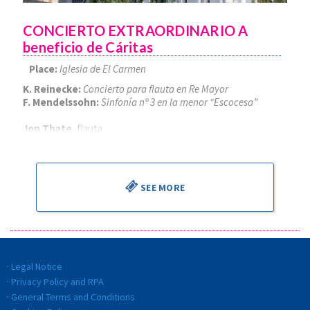
CONCIERTO EXTRAORDINARIO A
beneficio de Cáritas
Place:
Iglesia de El Carmen
K. Reinecke:
Concierto para flauta en Re Mayor
F. Mendelssohn:
Sinfonía nº 3 en la menor “Escocesa”
Jon Thate
, flauta
Alejandro Cantalapiedra
, director
SEE MORE
Legal Notice
Privacy Policy and RPA
General Terms and Conditions