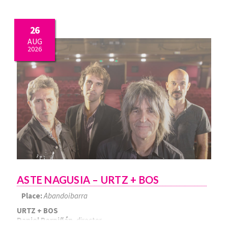
26
AUG
2026
ASTE NAGUSIA – URTZ + BOS
Place:
Abandoibarra
URTZ + BOS
Daniel Perpiñán
, director