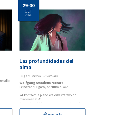
29 - 30
OCT
2026
Las profundidades del
alma
Lugar:
Palacio Euskalduna
preludio
Wolfgang Amadeus Mozart
Le nozze di Figaro, obertura K. 492
24. kontzertua piano eta orkestrarako do
minorrean K. 491
Concierto n.º 24 para piano y orquesta en do
menor K. 491