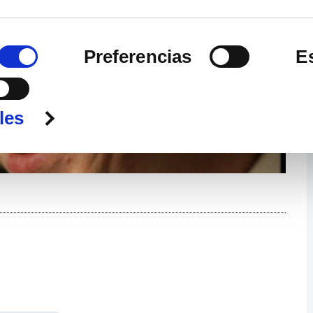
Preferencias
E
o
les