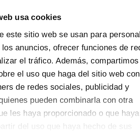
web usa cookies
ORQUESTA
CONCIERTOS
ABONOS Y ENTRADAS
ACTIVIDAD D
e este sitio web se usan para personal
y los anuncios, ofrecer funciones de r
alizar el tráfico. Además, compartimos
obre el uso que haga del sitio web con
ners de redes sociales, publicidad y
 quienes pueden combinarla con otra
ue les haya proporcionado o que haya
partir del uso que haya hecho de sus