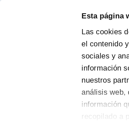
Esta página 
LA 
Las cookies d
el contenido 
sociales y an
información s
Conciertos
nuestros part
27 - 28
análisis web,
febrero
2014
información q
recopilado a 
servicios.