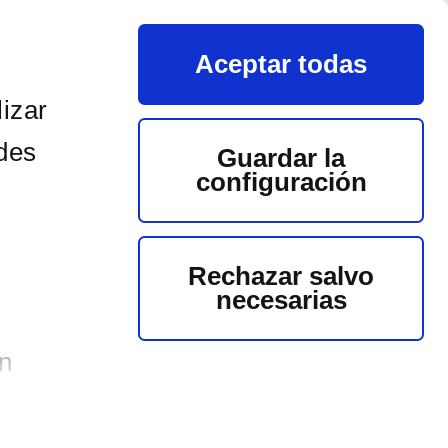
EN
ES
EU
Aceptar todas
IDÁCTICA
PRENSA
FAQS
ZONA PERSONAL
izar
edes
Guardar la
configuración
Rechazar salvo
necesarias
n