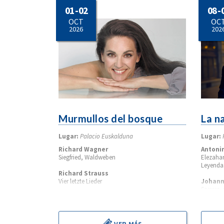
01 - 02
08 - 
OCT
OC
2026
202
Murmullos del bosque
La n
Lugar:
Palacio Euskalduna
Lugar:
Richard Wagner
Antoni
Siegfried, Waldweben
Elezahar
Leyendas
Richard Strauss
Vier letzte Lieder
Johan
Sarrera,
Sergei Prokofiev
102
7. sinfonia do sostenitu minorrean Op. 131
Introduc
Sinfonía n.º 7 en do sostenido menor Op. 131
Op. 102