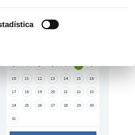
Agenda de eventos
stadística
-
〈
Agosto 2026
〉
+
Lu
Ma
Mi
Ju
Vi
Sa
Do
1
2
3
4
5
6
7
8
9
10
11
12
13
14
15
16
17
18
19
20
21
22
23
24
25
26
27
28
29
30
31