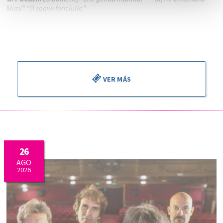
Mimi” “O soave fanciulla”
Piotr Beczala
, tenor
Kathryn Lewek
, soprano
José Miguel Pérez Sierra
, director
VER MÁS
26
AGO
2026