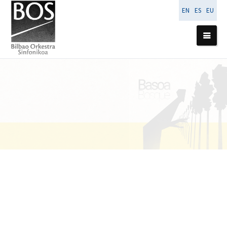
EN
ES
EU