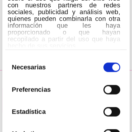
Bilbao Orkestra Sinfonikoa
con nuestros partners de redes
Orfeón Donostiarra
sociales, publicidad y análisis web,
Easo Abesbatza
quienes pueden combinarla con otra
John Matthew Myers
, tenor
información que les haya
proporcionado o que hayan
Erik Nielsen
, director
recopilado a partir del uso que haya
hecho de sus servicios.
VER MÁS
Selección
de
Necesarias
consentimiento
Preferencias
22
AGO
2026
Estadística