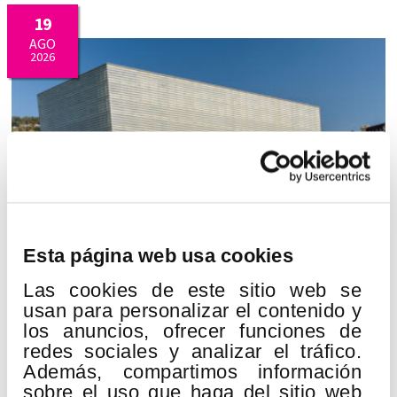
19
AGO
2026
Esta página web usa cookies
Las cookies de este sitio web se
QUINCENA MUSICAL DONOSTIARRA
usan para personalizar el contenido y
los anuncios, ofrecer funciones de
Lugar:
Kursaal
redes sociales y analizar el tráfico.
H. Berlioz:
Gran Misa de Muertos «Réquiem» op.5
Además, compartimos información
sobre el uso que haga del sitio web
Euskadiko Orkestra