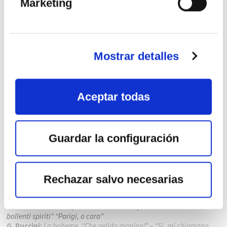
Marketing
Mostrar detalles
Aceptar todas
FESTIVAL INTERNACIONAL DE
SANTANDER
Lugar:
Palacio de Festivales de Cantabria
Guardar la configuración
G. Verdi:
La forza del destino, obertura
G. Verdi:
Rigoleto, “Giovanna, ho die rimorsi” – “Caro nome” –
“Parmi veder le lagrime”
G. Donizzeti:
Lucia di Lammermoor, “Regnava nel silenzio” –
“Tombe degli avi miei” – “Verranno a te sull’aure”
Rechazar salvo necesarias
G. Bizet:
Carmen, “Parle-moi de ma mère” – “Je dis que rien ne
m’épouvante” – “La fleur que tu m’avais jetée”
G. Verdi:
La Traviata, “Ah fors’è lui… Sempre libera” – “De miei
bollenti spiriti“ “Parigi, o cara”
G. Puccini:
La boheme, “Che gelida manina!” – “Si, mi chiamano