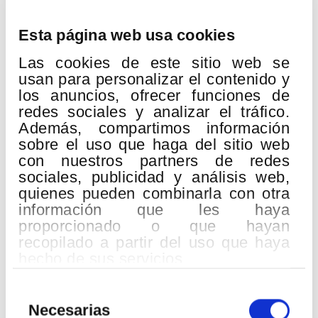
Esta página web usa cookies
19
OCT
Las cookies de este sitio web se
2026
usan para personalizar el contenido y
los anuncios, ofrecer funciones de
redes sociales y analizar el tráfico.
Además, compartimos información
sobre el uso que haga del sitio web
con nuestros partners de redes
sociales, publicidad y análisis web,
quienes pueden combinarla con otra
información que les haya
proporcionado o que hayan
recopilado a partir del uso que haya
French jolies
hecho de sus servicios.
Lugar:
Palacio Euskalduna
Selección
Ludwig Thuille
de
Sexteto para piano y quinteto de viento
Necesarias