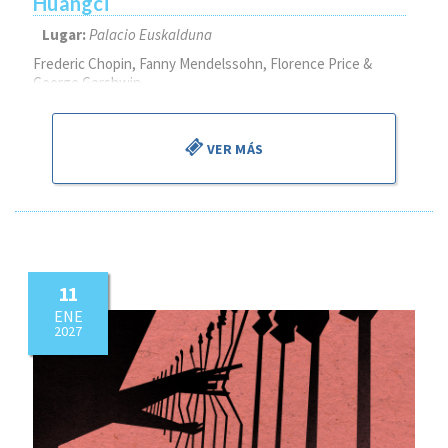
Huangci
Lugar:
Palacio Euskalduna
Frederic Chopin, Fanny Mendelssohn, Florence Price &
George Gershwin
VER MÁS
11
ENE
2027