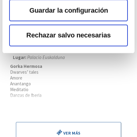
Guardar la configuración
Rechazar salvo necesarias
Souvenir de Florence
Lugar:
Palacio Euskalduna
Gorka Hermosa
Dwarves’ tales
Amore
Anantango
Meditatio
Danzas de Iberia
Piotr Ilyich Tchaikovsky
Souvenir de Florence Op. 70
VER MÁS