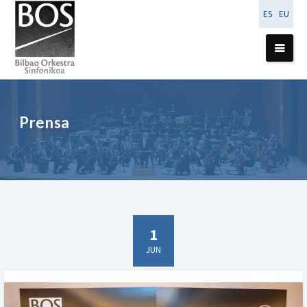
ES
EU
Prensa
1
JUN