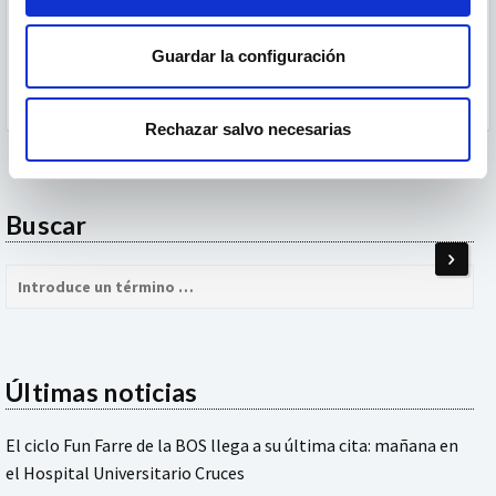
Concierto para piano y orquesta en la menor Op.
16
Joaquín Achúcarro
, piano
Mikel Fernández
,
Guardar la configuración
dirección
Rechazar salvo necesarias
Buscar
Buscar:
Últimas noticias
El ciclo Fun Farre de la BOS llega a su última cita: mañana en
el Hospital Universitario Cruces