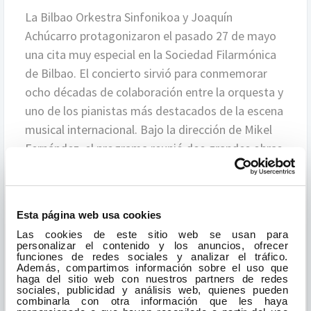
La Bilbao Orkestra Sinfonikoa y Joaquín
Achúcarro protagonizaron el pasado 27 de mayo
una cita muy especial en la Sociedad Filarmónica
de Bilbao. El concierto sirvió para conmemorar
ocho décadas de colaboración entre la orquesta y
uno de los pianistas más destacados de la escena
musical internacional. Bajo la dirección de Mikel
Fernández, el programa reunió dos grandes obras
del repertorio romántico. La velada comenzó con
Las hébridas, obertura nº 2 Op. 26 de Felix
Mendelssohn, una obra inspirada en los paisajes
Esta página web usa cookies
marinos de Escocia y considerada una de las
Las cookies de este sitio web se usan para
páginas orquestales más evocadoras del
personalizar el contenido y los anuncios, ofrecer
funciones de redes sociales y analizar el tráfico.
compositor alemán. A continuación, Joaquín
Además, compartimos información sobre el uso que
Achúcarro interpretó el célebre Concierto para
haga del sitio web con nuestros partners de redes
sociales, publicidad y análisis web, quienes pueden
piano y orquesta en la menor Op. 16 de Edvard
combinarla con otra información que les haya