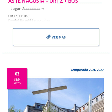
ASTE NAGUSIA – URTZ + BOS
Lugar:
Abandoibarra
URTZ + BOS
Daniel Perpiñán
, director
VER MÁS
Temporada 2026-2027
03
SEP
2026