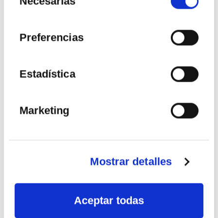
Necesarias
consentimiento
VER MÁS
Preferencias
Estadística
22
AGO
Marketing
2026
Mostrar detalles
Aceptar todas