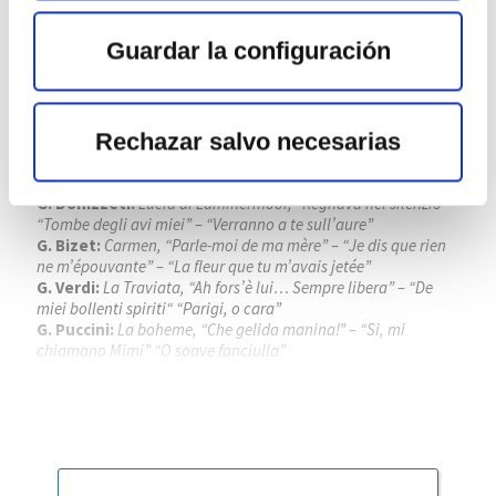
FESTIVAL INTERNACIONAL DE
Guardar la configuración
SANTANDER
Lugar:
Palacio de Festivales de Cantabria
Rechazar salvo necesarias
G. Verdi:
La forza del destino, obertura
G. Verdi:
Rigoleto, “Giovanna, ho die rimorsi” – “Caro nome”
– “Parmi veder le lagrime”
G. Donizzeti:
Lucia di Lammermoor, “Regnava nel silenzio” –
“Tombe degli avi miei” – “Verranno a te sull’aure”
G. Bizet:
Carmen, “Parle-moi de ma mère” – “Je dis que rien
ne m’épouvante” – “La fleur que tu m’avais jetée”
G. Verdi:
La Traviata, “Ah fors’è lui… Sempre libera” – “De
miei bollenti spiriti“ “Parigi, o cara”
G. Puccini:
La boheme, “Che gelida manina!” – “Si, mi
chiamano Mimi” “O soave fanciulla”
Piotr Beczala
, tenor
Kathryn Lewek
, soprano
José Miguel Pérez Sierra
, director