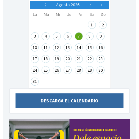
-
〈
Agosto 2026
〉
+
Lu
Ma
Mi
Ju
Vi
Sa
Do
1
2
3
4
5
6
7
8
9
10
11
12
13
14
15
16
17
18
19
20
21
22
23
24
25
26
27
28
29
30
31
DESCARGA EL CALENDARIO