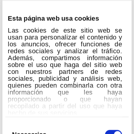
Esta página web usa cookies
Las cookies de este sitio web se
usan para personalizar el contenido y
los anuncios, ofrecer funciones de
redes sociales y analizar el tráfico.
Además, compartimos información
sobre el uso que haga del sitio web
QUINCENA MUSICAL DONOSTIARRA
con nuestros partners de redes
Lugar:
Kursaal
sociales, publicidad y análisis web,
H. Berlioz:
Gran Misa de Muertos «Réquiem» op.5
quienes pueden combinarla con otra
información que les haya
Euskadiko Orkestra
proporcionado o que hayan
Bilbao Orkestra Sinfonikoa
recopilado a partir del uso que haya
Orfeón Donostiarra
Easo Abesbatza
hecho de sus servicios.
John Matthew Myers
, tenor
Selección
Erik Nielsen
, director
de