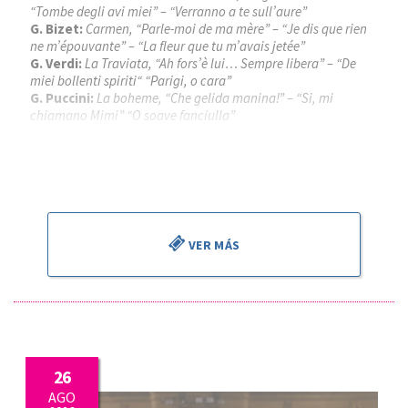
“Tombe degli avi miei” – “Verranno a te sull’aure”
G. Bizet:
Carmen, “Parle-moi de ma mère” – “Je dis que rien
ne m’épouvante” – “La fleur que tu m’avais jetée”
G. Verdi:
La Traviata, “Ah fors’è lui… Sempre libera” – “De
miei bollenti spiriti“ “Parigi, o cara”
G. Puccini:
La boheme, “Che gelida manina!” – “Si, mi
chiamano Mimi” “O soave fanciulla”
Piotr Beczala
, tenor
Kathryn Lewek
, soprano
José Miguel Pérez Sierra
, director
VER MÁS
26
AGO