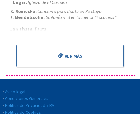
Lugar:
Iglesia de El Carmen
K. Reinecke:
Concierto para flauta en Re Mayor
F. Mendelssohn:
Sinfonía nº 3 en la menor “Escocesa”
Jon Thate
, flauta
Alejandro Cantalapiedra
, director
VER MÁS
Aviso legal
Condiciones Generales
Política de Privacidad y RAT
Política de Cookies
Política de Calidad
Código ético y de conducta
Transparencia
Sistema interno de información (SII)