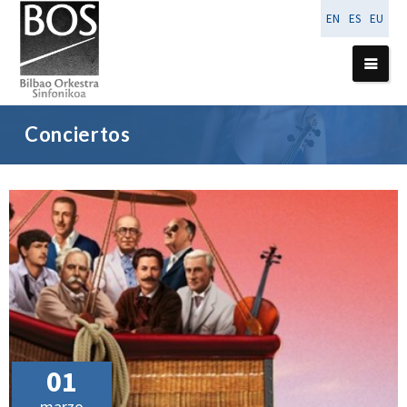
EN
ES
EU
Conciertos
01
marzo