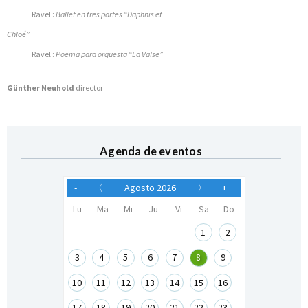
Ravel :
Ballet en tres partes “Daphnis et
Chloé”
Ravel :
Poema para orquesta “La Valse”
Günther Neuhold
director
Agenda de eventos
-
〈
Agosto 2026
〉
+
Lu
Ma
Mi
Ju
Vi
Sa
Do
1
2
3
4
5
6
7
8
9
10
11
12
13
14
15
16
17
18
19
20
21
22
23