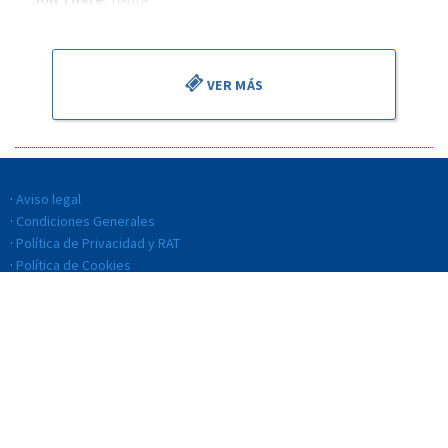
Alejandro Cantalapiedra
, director
VER MÁS
Aviso legal
Condiciones Generales
Política de Privacidad y RAT
Política de Cookies
Política de Calidad
Código ético y de conducta
Transparencia
Sistema interno de información (SII)
© BILBAO ORKESTRA SINFONIKOA