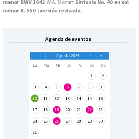
menor BWV 1043
W.A. Mozart
Sinfonía No. 40 en sol
menor K. 550 [versión revisada]
Agenda de eventos
-
〈
Agosto 2026
〉
+
Lu
Ma
Mi
Ju
Vi
Sa
Do
1
2
3
4
5
6
7
8
9
10
11
12
13
14
15
16
17
18
19
20
21
22
23
24
25
26
27
28
29
30
31