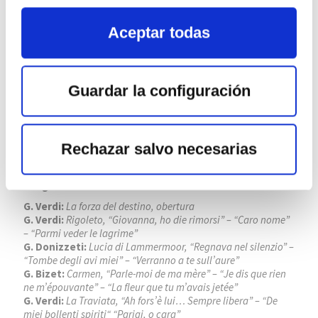
Aceptar todas
Guardar la configuración
FESTIVAL INTERNACIONAL DE
Rechazar salvo necesarias
SANTANDER
Lugar:
Palacio de Festivales de Cantabria
G. Verdi:
La forza del destino, obertura
G. Verdi:
Rigoleto, “Giovanna, ho die rimorsi” – “Caro nome”
– “Parmi veder le lagrime”
G. Donizzeti:
Lucia di Lammermoor, “Regnava nel silenzio” –
“Tombe degli avi miei” – “Verranno a te sull’aure”
G. Bizet:
Carmen, “Parle-moi de ma mère” – “Je dis que rien
ne m’épouvante” – “La fleur que tu m’avais jetée”
G. Verdi:
La Traviata, “Ah fors’è lui… Sempre libera” – “De
miei bollenti spiriti“ “Parigi, o cara”