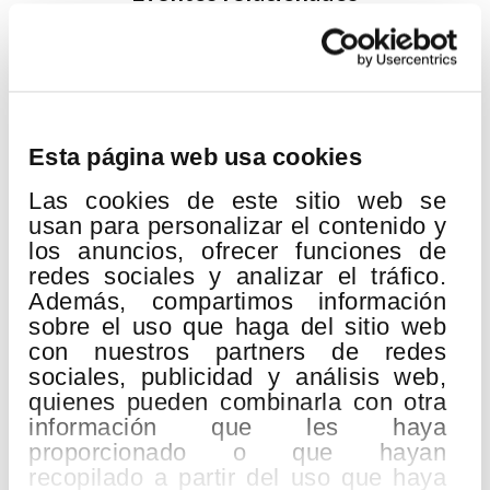
19
AGO
2026
Esta página web usa cookies
Las cookies de este sitio web se
usan para personalizar el contenido y
los anuncios, ofrecer funciones de
redes sociales y analizar el tráfico.
Además, compartimos información
sobre el uso que haga del sitio web
con nuestros partners de redes
sociales, publicidad y análisis web,
quienes pueden combinarla con otra
QUINCENA MUSICAL DONOSTIARRA
información que les haya
proporcionado o que hayan
Lugar:
Kursaal
recopilado a partir del uso que haya
H. Berlioz:
Gran Misa de Muertos «Réquiem» op.5