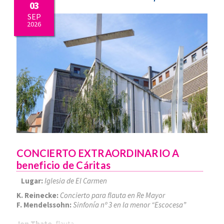
03
SEP
2026
CONCIERTO EXTRAORDINARIO A
beneficio de Cáritas
Lugar:
Iglesia de El Carmen
K. Reinecke:
Concierto para flauta en Re Mayor
F. Mendelssohn:
Sinfonía nº 3 en la menor “Escocesa”
Jon Thate
, flauta