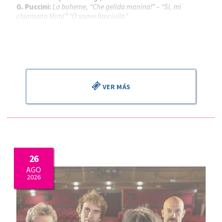
G. Puccini:
La boheme, “Che gelida manina!” – “Si, mi
chiamano Mimi” “O soave fanciulla”
Piotr Beczala
, tenor
Kathryn Lewek
, soprano
José Miguel Pérez Sierra
, director
VER MÁS
26
AGO
2026