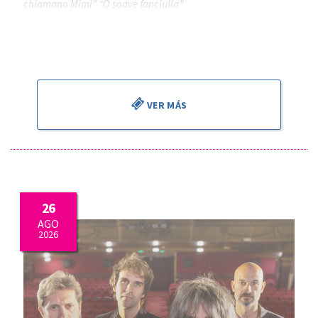
chiamano Mimi” “O soave fanciulla”
Piotr Beczala
, tenor
Kathryn Lewek
, soprano
José Miguel Pérez Sierra
, director
VER MÁS
26
AGO
2026