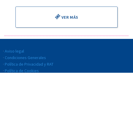
VER MÁS
Aviso legal
Condiciones Generales
Política de Privacidad y RAT
Política de Cookies
Política de Calidad
Código ético y de conducta
Transparencia
Sistema interno de información (SII)
© BILBAO ORKESTRA SINFONIKOA