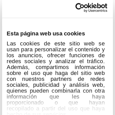
19
AGO
2026
Esta página web usa cookies
Las cookies de este sitio web se
usan para personalizar el contenido y
los anuncios, ofrecer funciones de
redes sociales y analizar el tráfico.
Además, compartimos información
sobre el uso que haga del sitio web
con nuestros partners de redes
sociales, publicidad y análisis web,
quienes pueden combinarla con otra
QUINCENA MUSICAL DONOSTIARRA
información que les haya
Lugar:
Kursaal
proporcionado o que hayan
H. Berlioz:
Gran Misa de Muertos «Réquiem» op.5
recopilado a partir del uso que haya
hecho de sus servicios.