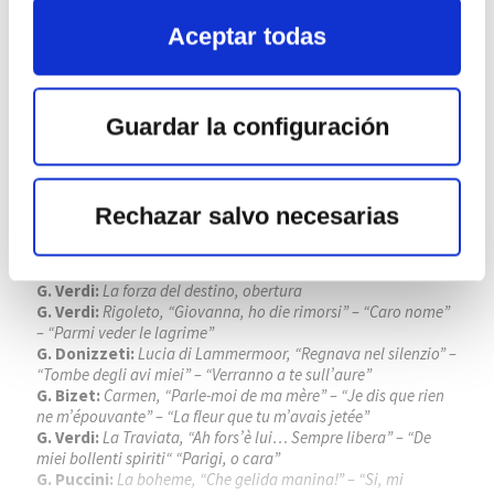
Aceptar todas
Guardar la configuración
FESTIVAL INTERNACIONAL DE
Rechazar salvo necesarias
SANTANDER
Lugar:
Palacio de Festivales de Cantabria
G. Verdi:
La forza del destino, obertura
G. Verdi:
Rigoleto, “Giovanna, ho die rimorsi” – “Caro nome”
– “Parmi veder le lagrime”
G. Donizzeti:
Lucia di Lammermoor, “Regnava nel silenzio” –
“Tombe degli avi miei” – “Verranno a te sull’aure”
G. Bizet:
Carmen, “Parle-moi de ma mère” – “Je dis que rien
ne m’épouvante” – “La fleur que tu m’avais jetée”
G. Verdi:
La Traviata, “Ah fors’è lui… Sempre libera” – “De
miei bollenti spiriti“ “Parigi, o cara”
G. Puccini:
La boheme, “Che gelida manina!” – “Si, mi