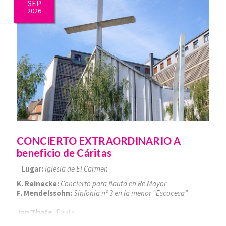
SEP
2026
CONCIERTO EXTRAORDINARIO A
beneficio de Cáritas
Lugar:
Iglesia de El Carmen
K. Reinecke:
Concierto para flauta en Re Mayor
F. Mendelssohn:
Sinfonía nº 3 en la menor “Escocesa”
Jon Thate
, flauta
Alejandro Cantalapiedra
, director