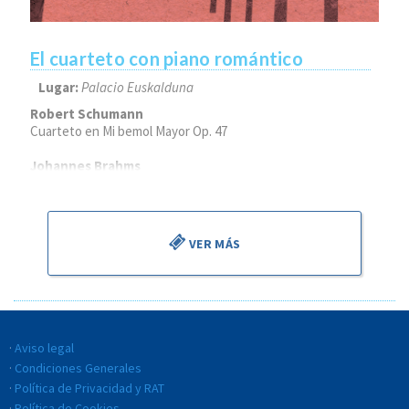
El cuarteto con piano romántico
Lugar:
Palacio Euskalduna
Robert Schumann
Cuarteto en Mi bemol Mayor Op. 47
Johannes Brahms
Cuarteto n.º 1 en sol menor Op. 25
VER MÁS
Aviso legal
Condiciones Generales
Política de Privacidad y RAT
Política de Cookies