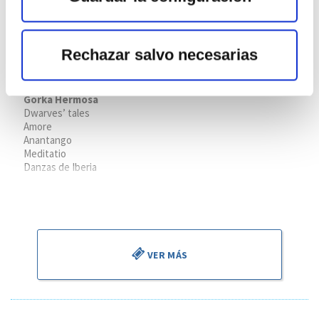
Rechazar salvo necesarias
Souvenir de Florence
Lugar:
Palacio Euskalduna
Gorka Hermosa
Dwarves’ tales
Amore
Anantango
Meditatio
Danzas de Iberia
Piotr Ilyich Tchaikovsky
Souvenir de Florence Op. 70
VER MÁS