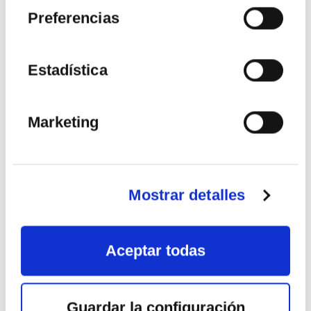
Francis Poulenc
Sexteto para piano y quinteto de viento
Preferencias
VER MÁS
Estadística
Marketing
16
NOV
2026
Mostrar detalles
Aceptar todas
Guardar la configuración