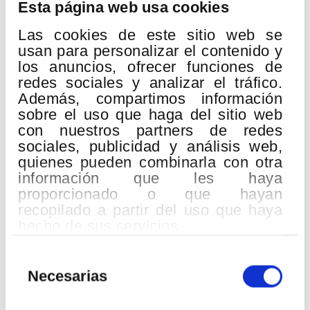
OCT
Esta página web usa cookies
2026
Las cookies de este sitio web se
usan para personalizar el contenido y
los anuncios, ofrecer funciones de
redes sociales y analizar el tráfico.
Además, compartimos información
sobre el uso que haga del sitio web
con nuestros partners de redes
sociales, publicidad y análisis web,
quienes pueden combinarla con otra
información que les haya
French jolies
proporcionado o que hayan
recopilado a partir del uso que haya
Lugar:
Palacio Euskalduna
hecho de sus servicios.
Ludwig Thuille
Sexteto para piano y quinteto de viento
Selección
en Si bemol Mayor Op. 6
de
Necesarias
Albert Roussel
consentimiento
Divertissement Op. 6