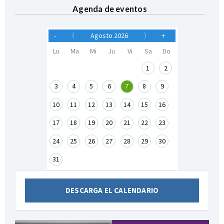
Agenda de eventos
-
〈
Agosto 2026
〉
+
Lu
Ma
Mi
Ju
Vi
Sa
Do
1
2
3
4
5
6
7
8
9
10
11
12
13
14
15
16
17
18
19
20
21
22
23
24
25
26
27
28
29
30
31
DESCARGA EL CALENDARIO