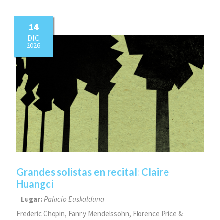
14
DIC
2026
Grandes solistas en recital: Claire
Huangci
Lugar:
Palacio Euskalduna
Frederic Chopin, Fanny Mendelssohn, Florence Price &