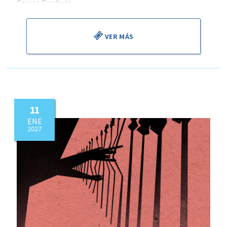
George Gershwin
VER MÁS
11
ENE
2027