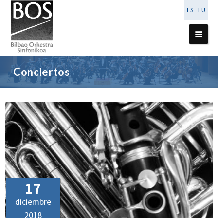
ES
EU
Conciertos
17
diciembre
2018