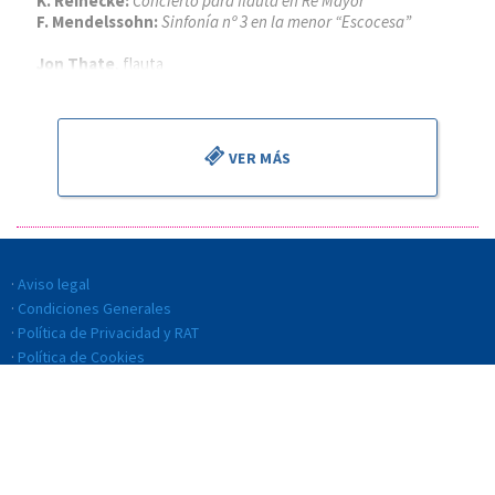
K. Reinecke:
Concierto para flauta en Re Mayor
F. Mendelssohn:
Sinfonía nº 3 en la menor “Escocesa”
Jon Thate
, flauta
Alejandro Cantalapiedra
, director
VER MÁS
Aviso legal
Condiciones Generales
Política de Privacidad y RAT
Política de Cookies
Política de Calidad
Código ético y de conducta
Transparencia
Sistema interno de información (SII)