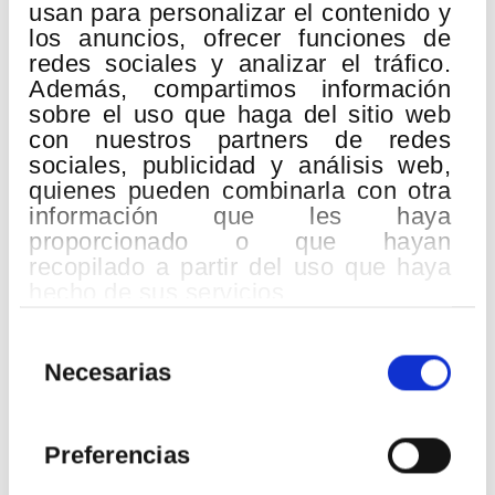
usan para personalizar el contenido y
los anuncios, ofrecer funciones de
Eventos relacionados
redes sociales y analizar el tráfico.
Además, compartimos información
sobre el uso que haga del sitio web
con nuestros partners de redes
19
sociales, publicidad y análisis web,
AGO
quienes pueden combinarla con otra
2026
información que les haya
proporcionado o que hayan
recopilado a partir del uso que haya
hecho de sus servicios.
Selección
de
Necesarias
consentimiento
Preferencias
QUINCENA MUSICAL DONOSTIARRA