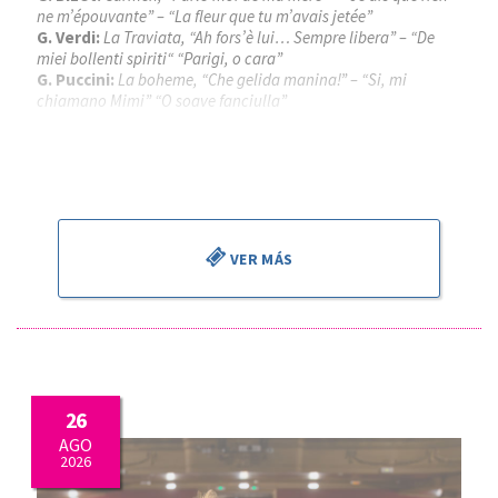
ne m’épouvante” – “La fleur que tu m’avais jetée”
G. Verdi:
La Traviata, “Ah fors’è lui… Sempre libera” – “De
miei bollenti spiriti“ “Parigi, o cara”
G. Puccini:
La boheme, “Che gelida manina!” – “Si, mi
chiamano Mimi” “O soave fanciulla”
Piotr Beczala
, tenor
Kathryn Lewek
, soprano
José Miguel Pérez Sierra
, director
VER MÁS
26
AGO
2026