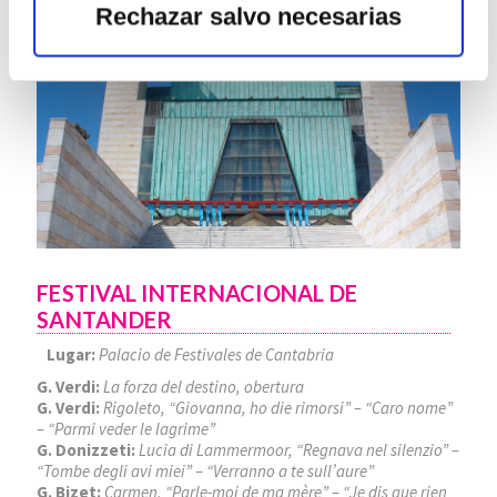
2026
Rechazar salvo necesarias
FESTIVAL INTERNACIONAL DE
SANTANDER
Lugar:
Palacio de Festivales de Cantabria
G. Verdi:
La forza del destino, obertura
G. Verdi:
Rigoleto, “Giovanna, ho die rimorsi” – “Caro nome”
– “Parmi veder le lagrime”
G. Donizzeti:
Lucia di Lammermoor, “Regnava nel silenzio” –
“Tombe degli avi miei” – “Verranno a te sull’aure”
G. Bizet:
Carmen, “Parle-moi de ma mère” – “Je dis que rien