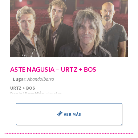
ASTE NAGUSIA – URTZ + BOS
Lugar:
Abandoibarra
URTZ + BOS
Daniel Perpiñán
, director
VER MÁS